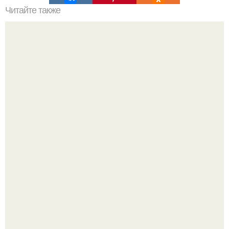
Читайте также
Почему нужно есть медленно?
Сергей Лазарев купил квартиру в Майами за 1 миллион
долларов.