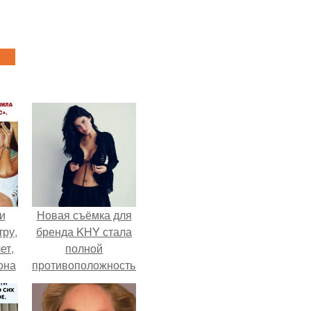
и
Новая съёмка для
тру,
бренда KHY стала
ет,
полной
она
противоположностью
а
образу, с которым
ры.
кайли