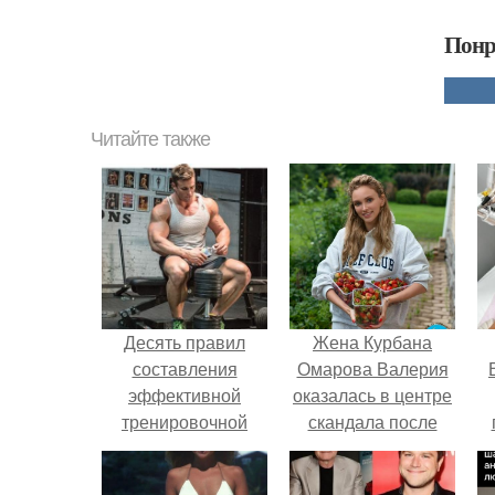
Понр
Читайте также
Десять правил
Жена Курбана
составления
Омарова Валерия
эффективной
оказалась в центре
тренировочной
скандала после
программы.
визита блогера
у
Марины ильиной в