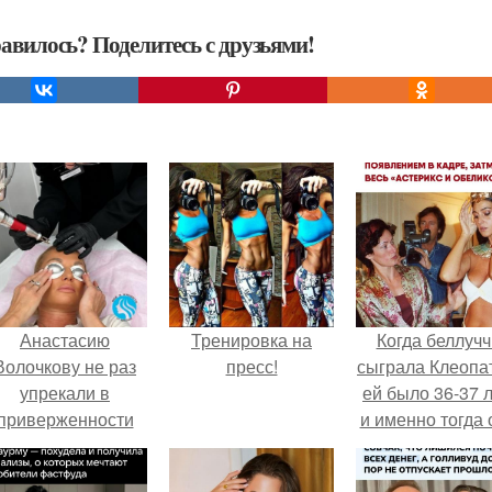
авилось? Поделитесь с друзьями!
Анастасию
Тренировка на
Когда беллучч
Волочкову не раз
пресс!
сыграла Клеопа
упрекали в
ей было 36-37 л
приверженности
и именно тогда 
старевшим бьюти -
находилась н
процедурам.
вершине карье