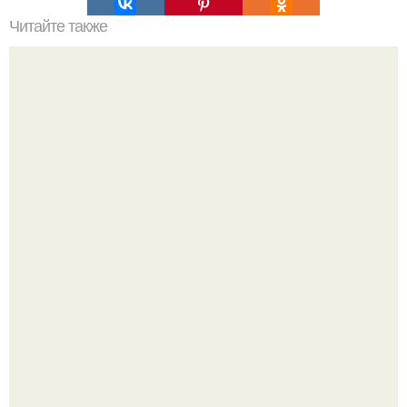
Читайте также
Какой цвет лака для коротких ногтей лучше. Самые
подходящие лаки для коротких ногтей
В соцсетях набирают популярность чипсы из крапивы,