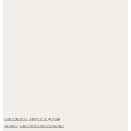
До мировой славы ее пытались увлечь баскетболом:
отец, школьный учитель физкультуры и поклонник этой
игры, записал дочь в секцию.
"Лучше бы и Дальше Продолжала их Прятать": в сети
обсудили внешность сыновей Шерон стоун.
© 2026 90-60-90 | Спортивные девушки
Контакты
Пользовательское соглашение