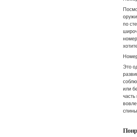
Посмо
оружи
по ст
широч
номер
хотит
Номер
Это о
разви
соблю
или б
часть
вовле
спины
Понр