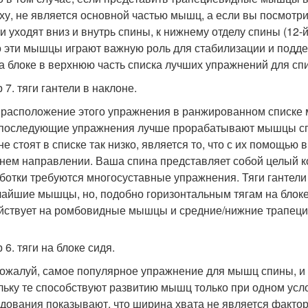
ху, не является основной частью мышц, а если вы посмотрит
ни уходят вниз и внутрь спины, к нижнему отделу спины (12-
то эти мышцы играют важную роль для стабилизации и подде
на блоке в верхнюю часть списка лучших упражнений для сп
7. тяги гантели в наклоне.
 расположение этого упражнения в ранжированном списке 
 последующие упражнения лучше прорабатывают мышцы спин
не стоят в списке так низко, является то, что с их помощ
нем направлении. Ваша спина представляет собой целый к
ботки требуются многосуставные упражнения. Тяги гантели 
айшие мышцы, но, подобно горизонтальным тягам на блоке,
йствует на ромбовидные мышцы и средние/нижние трапеци
6. тяги на блоке сидя.
пожалуй, самое популярное упражнение для мышц спины, и о
льку те способствуют развитию мышц только при одном усл
дования показывают, что ширина хвата не является факто