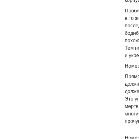
Пробл
в то 
после
бодиб
похож
Тем н
и укр
Номер
Прямо
должн
долже
Это у
мертв
многи
прочу
Номер 