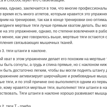
ема, однако, заключается в том, что многие профессионалы
же время есть много атлетов, которым нравится это упражне
дним на тренировке, так как в конце тренировки оно оптима
илдинге мертвые тяги лучше прямым хватом делать. Вы мож
е на это упражнение, однако, по степени вовлечения в ра
е менее, как уже говорилось выше, мертвые тяги остаются
епления связывающих мышечных тканей.
 3. тяги штанги в наклоне.
й хват в этом упражнении делает его похожим на мертвые 
ы быть согнуты, а грудь и спина прямые, но с наклоном ниж
н быть достаточно легким, чтобы вы могли поднять штангу
пражнение активизирует широчайшие и ромбовидные мышцы, 
ые тяги, и по этой причине оно выполняется одним из перв
е, кому нравятся мертвые тяги, выполняют тяги штанги в на
вствовать. Тяги штанги в наклоне хорошо развивают мышц
2. тяги Т - грифа.