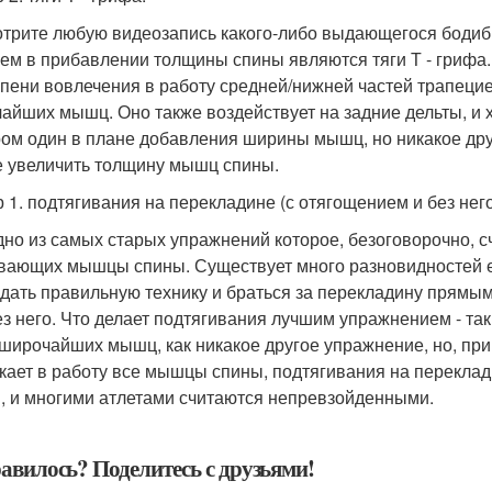
трите любую видеозапись какого-либо выдающегося бодиби
ем в прибавлении толщины спины являются тяги Т - грифа.
епени вовлечения в работу средней/нижней частей трапец
айших мышц. Оно также воздействует на задние дельты, и 
ом один в плане добавления ширины мышц, но никакое друг
е увеличить толщину мышц спины.
 1. подтягивания на перекладине (с отягощением и без него
дно из самых старых упражнений которое, безоговорочно, 
вающих мышцы спины. Существует много разновидностей ег
дать правильную технику и браться за перекладину прямы
ез него. Что делает подтягивания лучшим упражнением - так 
 широчайших мышц, как никакое другое упражнение, но, при
кает в работу все мышцы спины, подтягивания на перекла
, и многими атлетами считаются непревзойденными.
авилось? Поделитесь с друзьями!