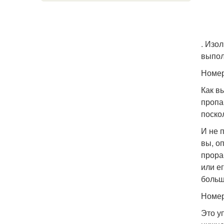
. Изо
выпол
Номер
Как в
пропа
поско
И не 
вы, о
прора
или е
больш
Номер
Это у