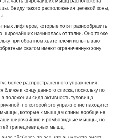
о эта часть широчайших мышц расположена
шцы. Ввиду такого расположения целевой зоны,
ы.
ытных лифтеров, которые хотят разнообразить
его широчайших начиналась от талии. Оно также
кольку при обратном хвате плечи испытывают
е обратным хватом имеют ограниченную зону
атус более распространенного упражнения,
 ближе к концу данного списка, поскольку по
о в положении сидя активность туловища
причиной, по которой это упражнение находится
 на мышцы, которые к мышцам спины вообще не
т ваши широчайшие и ромбовидные мышцы, но
астей трапециевидных мышц.
виде айсберга, то все, что вы можете видеть