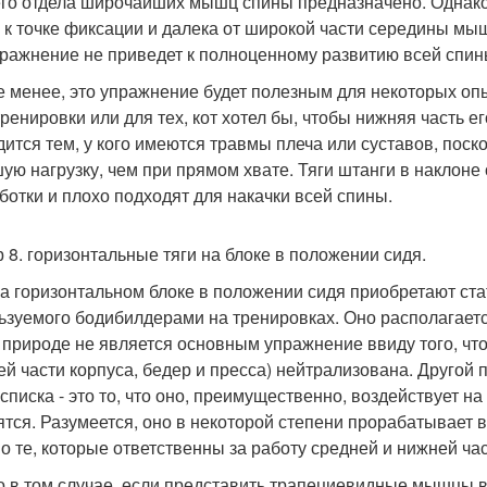
го отдела широчайших мышц спины предназначено. Однак
 к точке фиксации и далека от широкой части середины мы
пражнение не приведет к полноценному развитию всей спин
е менее, это упражнение будет полезным для некоторых оп
тренировки или для тех, кот хотел бы, чтобы нижняя часть 
дится тем, у кого имеются травмы плеча или суставов, пос
ую нагрузку, чем при прямом хвате. Тяги штанги в наклон
ботки и плохо подходят для накачки всей спины.
 8. горизонтальные тяги на блоке в положении сидя.
на горизонтальном блоке в положении сидя приобретают ст
ьзуемого бодибилдерами на тренировках. Оно располагается
 природе не является основным упражнение ввиду того, чт
ей части корпуса, бедер и пресса) нейтрализована. Другой 
 списка - это то, что оно, преимущественно, воздействует
ятся. Разумеется, оно в некоторой степени прорабатывае
о те, которые ответственны за работу средней и нижней ч
о в том случае, если представить трапециевидные мышцы в 