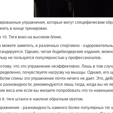
лированные упражнения, которые могут специфическим об
нять в конце тренировки.
 10. Тяги вниз на высоком блоке.
ы можете заметить, в различных спортивно - оздоровительн
гандируется. Однако, читая бодибилдерские издания, можно 
льку не пользуется популярностью у профессионалов.
потому, что это упражнение неэффективно. Лишь в том случа
пределенно, почувствуете нагрузку на мышцы. Однако, его ц
ботки спины это упражнение почти ничего не дает. Это, дейс
го разновидности, рекомендуются лишь тогда, когда вы не
ие веса или если вы желаете попробовать что-то новенькое
 9. тяги штанги в наклоне обратным хватом.
пражнение - разновидность намного более популярных тяг 