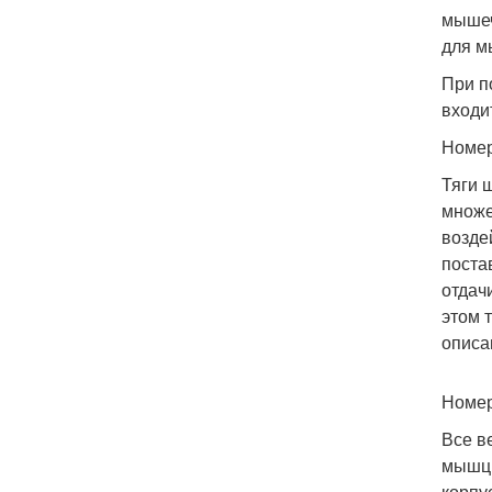
мышеч
для м
При п
входи
Номер
Тяги 
множе
возде
поста
отдач
этом 
описа
Номер
Все в
мышц 
корпу