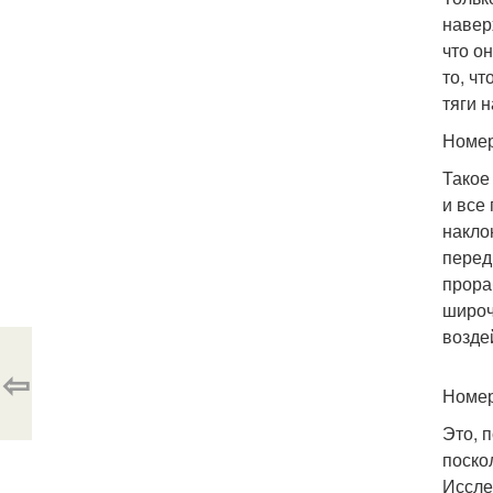
навер
что о
то, ч
тяги 
Номер 
Такое
и все
накло
перед
прора
широч
возде
⇦
Номер 
Это, 
поско
Иссле