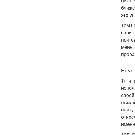
нижне
ближе
это у
Тем н
свои 
приго
меньш
прора
Номер
Тяги 
испол
своей
(нижн
внизу
относ
именн
Тольк