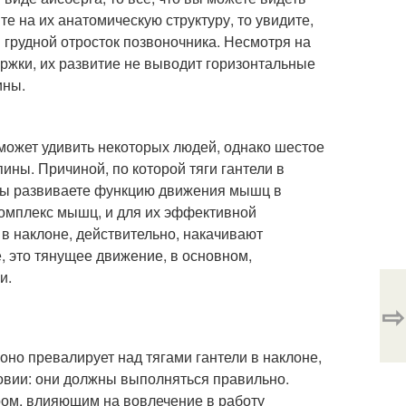
е на их анатомическую структуру, то увидите,
й грудной отросток позвоночника. Несмотря на
ржки, их развитие не выводит горизонтальные
ины.
может удивить некоторых людей, однако шестое
ы. Причиной, по которой тяги гантели в
ью вы развиваете функцию движения мышц в
омплекс мышц, и для их эффективной
в наклоне, действительно, накачивают
 это тянущее движение, в основном,
и.
⇨
но превалирует над тягами гантели в наклоне,
овии: они должны выполняться правильно.
ром, влияющим на вовлечение в работу