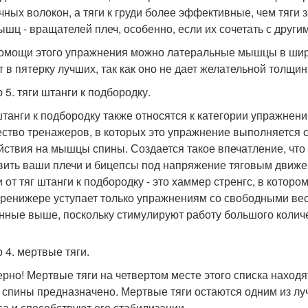
ных волокон, а тяги к груди более эффективные, чем тяги 
ышц - вращателей плеч, особенно, если их сочетать с друг
омощи этого упражнения можно латеральные мышцы в шири
т в пятерку лучших, так как оно не дает желательной тол
 5. тяги штанги к подбородку.
штанги к подбородку также относятся к категории упражнен
ство тренажеров, в которых это упражнение выполняется 
йствия на мышцы спины. Создается такое впечатление, что 
вить ваши плечи и бицепсы под напряжение тяговым движе
и от тяг штанги к подбородку - это хаммер стренгс, в котор
тренижере уступает только упражнениям со свободными ве
нные выше, поскольку стимулируют работу большого коли
 4. мертвые тяги.
ерно! Мертвые тяги на четвертом месте этого списка наход
спины предназначено. Мертвые тяги остаются одним из лу
са и способствуют его стабилизации.