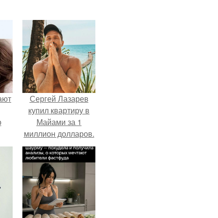
ают
Сергей Лазарев
купил квартиру в
о
Майами за 1
миллион долларов.