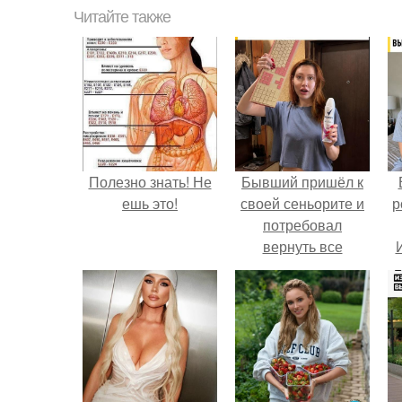
Читайте также
Полезно знать! Не
Бывший пришёл к
ешь это!
своей сеньорите и
р
потребовал
вернуть все
подарки.