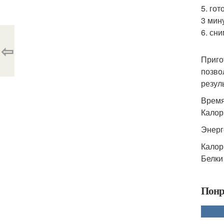
5. го
3 мин
6. сн
⇦
Приго
позво
резуль
Время
Калор
Энерг
Калори
Белки 
Понр