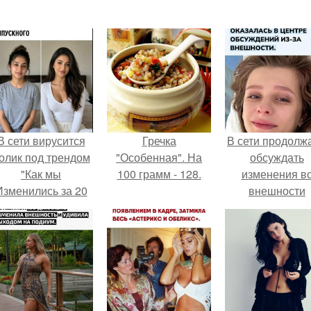
В сети вирусится
Гречка
В сети продолж
олик под трендом
"Особенная". На
обсуждать
"Как мы
100 грамм - 128.
изменения в
Изменились за 20
внешности
лет".
актрисы.