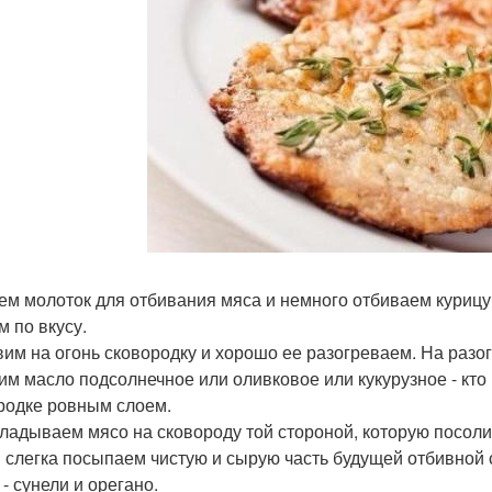
рем молоток для отбивания мяса и немного отбиваем курицу
м по вкусу.
авим на огонь сковородку и хорошо ее разогреваем. На разо
им масло подсолнечное или оливковое или кукурузное - кто
родке ровным слоем.
кладываем мясо на сковороду той стороной, которую посолил
 слегка посыпаем чистую и сырую часть будущей отбивной
- сунели и орегано.