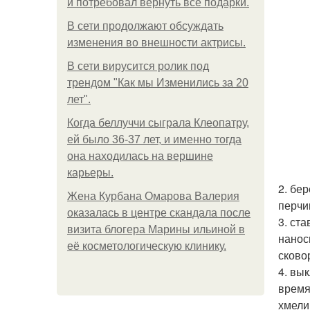
и потребовал вернуть все подарки.
В сети продолжают обсуждать
изменения во внешности актрисы.
В сети вирусится ролик под
трендом "Как мы Изменились за 20
лет".
Когда беллуччи сыграла Клеопатру,
ей было 36-37 лет, и именно тогда
она находилась на вершине
карьеры.
2. бе
Жена Курбана Омарова Валерия
перчи
оказалась в центре скандала после
3. ст
визита блогера Марины ильиной в
нанос
её косметологическую клинику.
сково
4. вы
время
хмели 