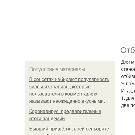
Отб
Для м
стано
Популярные материалы
отбив
В соцсетях набирают популярность
Я вам
чипсы из крапивы, которые
Итак,
пользователи в комментариях
1. дл
называют неожиданно вкусными.
две п
Коронавирус: предварительные
итоги пандемии
Бывший пришёл к своей сеньорите