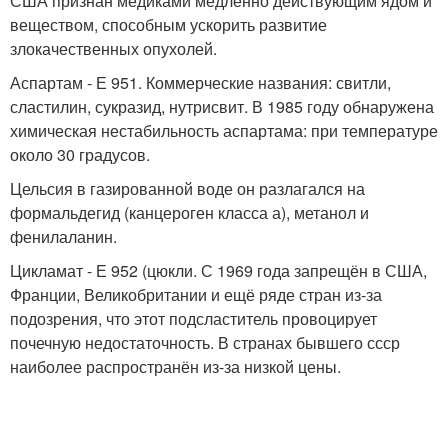
США признан медиками медленно действующим ядом и
веществом, способным ускорить развитие
злокачественных опухолей.
Аспартам - Е 951. Коммерческие названия: свитли,
сластилин, сукразид, нутрисвит. В 1985 году обнаружена
химическая нестабильность аспартама: при температуре
около 30 градусов.
Цельсия в газированной воде он разлагался на
формальдегид (канцероген класса а), метанол и
фенилаланин.
Цикламат - Е 952 (цюкли. С 1969 года запрещён в США,
Франции, Великобритании и ещё ряде стран из-за
подозрения, что этот подсластитель провоцирует
почечную недостаточность. В странах бывшего ссср
наиболее распространён из-за низкой цены.