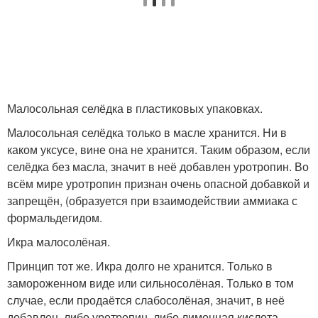
Малосольная селёдка в пластиковых упаковках.
Малосольная селёдка только в масле хранится. Ни в
каком уксусе, вине она не хранится. Таким образом, если
селёдка без масла, значит в неё добавлен уротропин. Во
всём мире уротропин признан очень опасной добавкой и
запрещён, (образуется при взаимодействии аммиака с
формальдегидом.
Икра малосолёная.
Принцип тот же. Икра долго не хранится. Только в
замороженном виде или сильносолёная. Только в том
случае, если продаётся слабосолёная, значит, в неё
добавлен, либо уротропин, либо лимонная кислота.