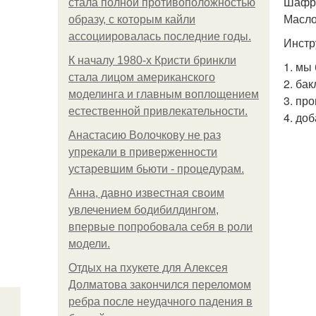
Шафра
стала полной противоположностью
Масло
образу, с которым кайли
ассоциировалась последние годы.
Инстр
К началу 1980-х Кристи бринкли
1. мы
стала лицом американского
2. ба
моделинга и главным воплощением
3. пр
естественной привлекательности.
4. до
Анастасию Волочкову не раз
упрекали в приверженности
устаревшим бьюти - процедурам.
Анна, давно известная своим
увлечением бодибилдингом,
впервые попробовала себя в роли
модели.
Отдых на пхукете для Алексея
Долматова закончился переломом
ребра после неудачного падения в