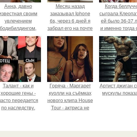
Анна, давно
Месяц назад
Когда беллучч
известная своим
заказывал Iphone
сыграла Клеопа
увлечением
6s, через 6 дней я
ей было 36-37 л
бодибилдингом,
забрал его на почте
и именно тогда 
впервые
и вот решил
находилась н
опробовала себя
оставить отзыв!
вершине карье
в роли модели.
Талант - как и
Горяча - Маргарет
Артист джиган с
хорошие гены -
куолли на съёмках
мускулы показа
часто передается
нового клипа House
по наследству.
Tour - актриса не
только появилась в
кадре, но и
выступила в роли
сорежиссёра