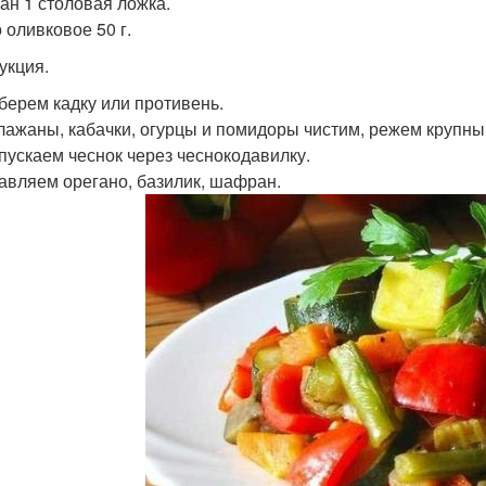
н 1 столовая ложка.
 оливковое 50 г.
укция.
 берем кадку или противень.
клажаны, кабачки, огурцы и помидоры чистим, режем крупны
опускаем чеснок через чеснокодавилку.
бавляем орегано, базилик, шафран.