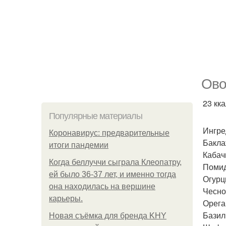
Ово
23 кка
Популярные материалы
Ингре
Коронавирус: предварительные
Бакла
итоги пандемии
Кабач
Когда беллуччи сыграла Клеопатру,
Помид
ей было 36-37 лет, и именно тогда
Огурц
она находилась на вершине
Чеснок
карьеры.
Орега
Базил
Новая съёмка для бренда KHY