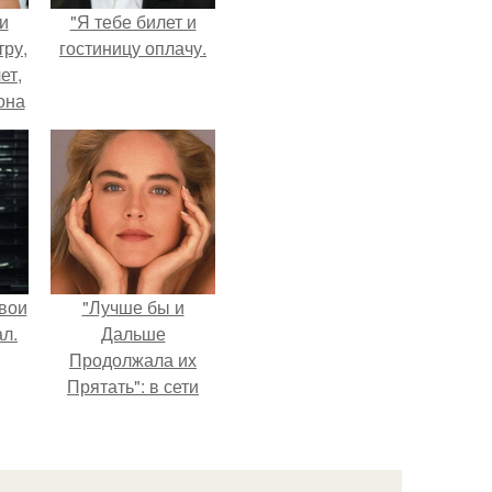
и
"Я тебе билет и
тру,
гостиницу оплачу.
ет,
она
а
ры.
вои
"Лучше бы и
л.
Дальше
Продолжала их
Прятать": в сети
обсудили
внешность сыновей
Шерон стоун.