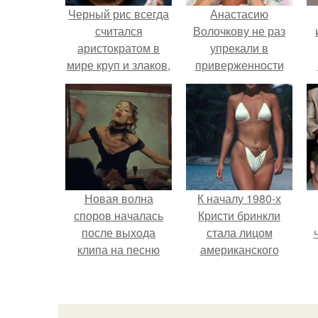
Черный рис всегда
Анастасию
считался
Волочкову не раз
аристократом в
упрекали в
мире круп и злаков,
приверженности
его называли
устаревшим бьюти -
"Запретным Рисом"
процедурам.
п
и "рисом
долголетия".
Новая волна
К началу 1980-х
споров началась
Кристи бринкли
после выхода
стала лицом
клипа на песню
американского
Petal.
моделинга и
главным
воплощением
естественной