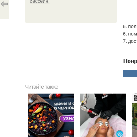
⇦
бассейн.
5. по
6. по
7. до
Понр
Читайте также