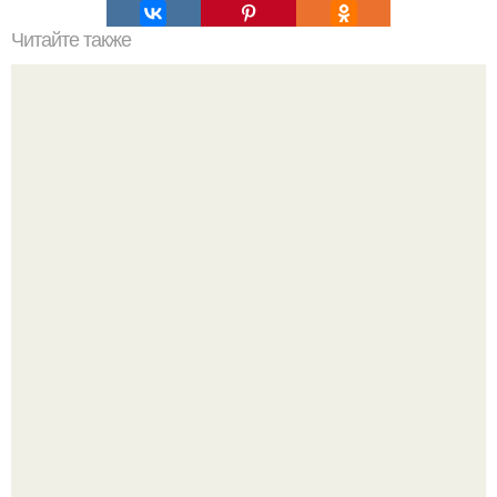
Читайте также
Скулы: специальная гимнастика.
Пышная посетительница парка развлечений устроила
обсуждение в соцсетях после неожиданного