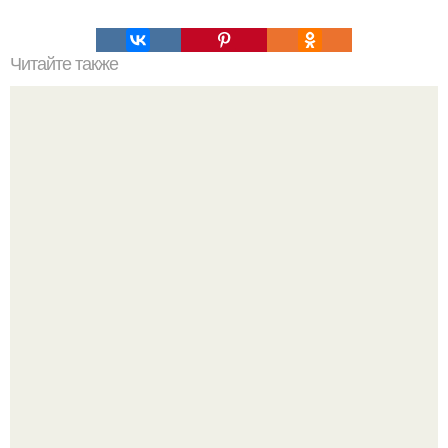
Читайте также
Расписание организма. 6: 00 - повышается уровень
кортизола, чтобы заставить ваше тело проснуться;.