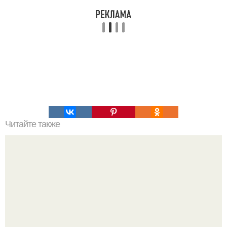
Читайте также
Сохраните себе эту табличку и сжигание жира будет для