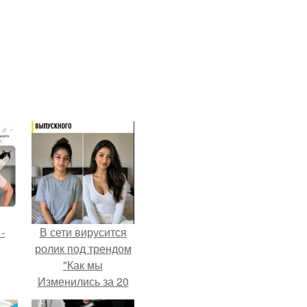
-
В сети вирусится
ролик под трендом
"Как мы
Изменились за 20
лет".