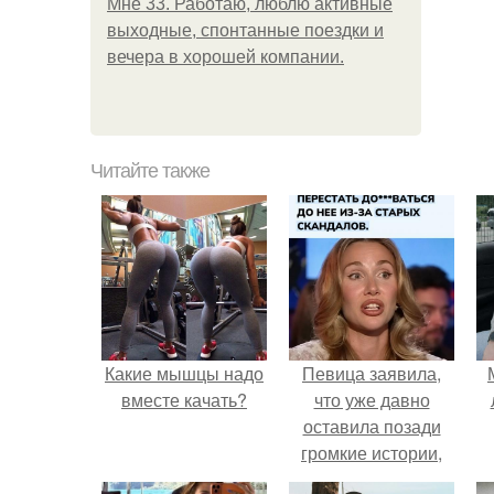
Мне 33. Работаю, люблю активные
выходные, спонтанные поездки и
вечера в хорошей компании.
Читайте также
Какие мышцы надо
Певица заявила,
вместе качать?
что уже давно
оставила позади
громкие истории,
сосредоточилась на
п