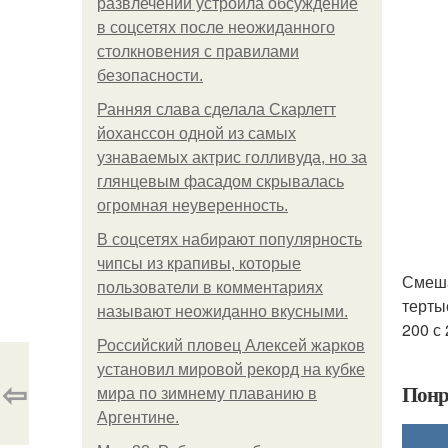
развлечений устроила обсуждение
в соцсетях после неожиданного
столкновения с правилами
безопасности.
Ранняя слава сделала Скарлетт
йоханссон одной из самых
узнаваемых актрис голливуда, но за
глянцевым фасадом скрывалась
огромная неуверенность.
В соцсетях набирают популярность
чипсы из крапивы, которые
Смеша
пользователи в комментариях
терты
называют неожиданно вкусными.
200 с
Российский пловец Алексей жарков
установил мировой рекорд на кубке
⇦
Понр
мира по зимнему плаванию в
Аргентине.