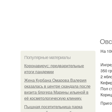
Овс
На 100
Популярные материалы
Ингре
Коронавирус: предварительные
350 г
итоги пандемии
2 ябло
Жена Курбана Омарова Валерия
Кефир
оказалась в центре скандала после
Пол ст
визита блогера Марины ильиной в
Кориц
её косметологическую клинику.
Приго
Пышная посетительница парка