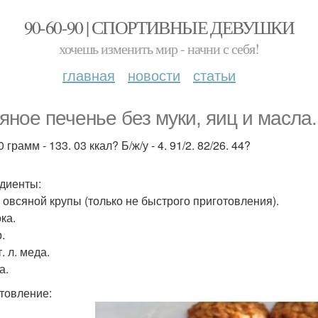
90-60-90 | СПОРТИВНЫЕ ДЕВУШКИ
хочешь изменить мир - начни с себя!
главная
новости
статьи
яное печенье без муки, яиц и масла.
 грамм - 133. 03 ккал? Б/ж/у - 4. 91/2. 82/26. 44?
диенты:
р овсяной крупы (только не быстрого приготовления).
ка.
.
. л. меда.
а.
товление: