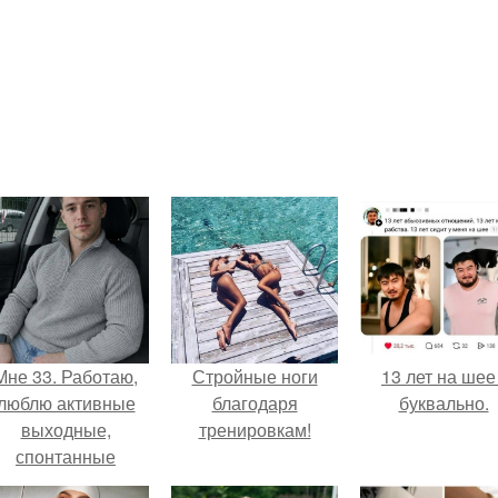
Мне 33. Работаю,
Стройные ноги
13 лет на шее 
люблю активные
благодаря
буквально.
выходные,
тренировкам!
спонтанные
оездки и вечера в