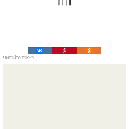
Читайте также
Что значит ухаживать за собой. Забота о себе, уход за
собой...