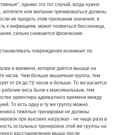
вные", однако это тот случай, когда нужно
, аппетите или желании тренироваться должны
если не придать этим признакам значения, в
ть к инфекциям, может появиться бессонница,
вания, сильно снижаются физические
станавливать повреждения возникает по
рузки и времени, которое даётся мышце на
24 часов. Чем больше мышечная группа, тем
ет от 24 до 72 часов и больше. То же касается
е рабочие веса были к максимальным, тем
естве ориентира адекватного времени между
ей. То есть одну и ту же группу можно
тренинга тяжёлые тренировки не должны
ировок при высоких нагрузках - не чаще раза в
ивность остальных тренировок этой же группы на
олного восстановления мышц после