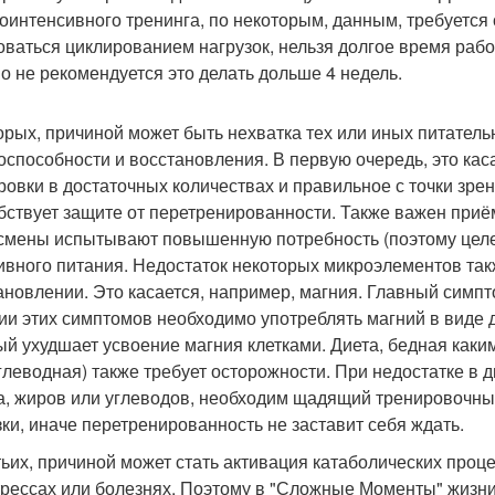
оинтенсивного тренинга, по некоторым, данным, требуется 
оваться циклированием нагрузок, нельзя долгое время раб
о не рекомендуется это делать дольше 4 недель.
орых, причиной может быть нехватка тех или иных питател
оспособности и восстановления. В первую очередь, это кас
ровки в достаточных количествах и правильное с точки зре
бствует защите от перетренированности. Также важен приё
смены испытывают повышенную потребность (поэтому целе
ивного питания. Недостаток некоторых микроэлементов так
ановлении. Это касается, например, магния. Главный симпто
ии этих симптомов необходимо употреблять магний в виде д
ый ухудшает усвоение магния клетками. Диета, бедная каки
глеводная) также требует осторожности. При недостатке в 
ка, жиров или углеводов, необходим щадящий тренировоч
зки, иначе перетренированность не заставит себя ждать.
тьих, причиной может стать активация катаболических про
трессах или болезнях. Поэтому в "Сложные Моменты" жизн