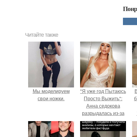
Понр
Читайте также
Мы моделируем
"Я уже год Пытаюсь
В
свои ножки.
Просто Выжить":
б
Анна седокова
разрыдалась из-за
жесткой травли и
проклятий в сети.