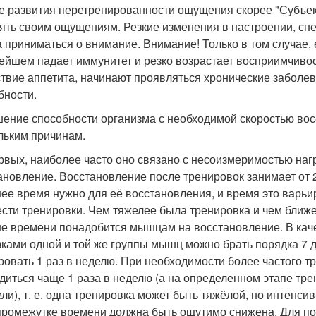
е развития перетренированности ощущения скорее "Субъекти
ять своим ощущениям. Резкие изменения в настроении, сне
а приниматься о внимание. Внимание! Только в том случае, 
ейшем падает иммунитет и резко возрастает восприимчивос
ствие аппетита, начинают проявляться хронические заболе
бности.
ение способности организма с необходимой скоростью вос
льким причинам.
рвых, наиболее часто оно связано с несоизмеримостью наг
ановление. Восстановление после тренировок занимает от 
ее время нужно для её восстановления, и время это варьиру
ести тренировки. Чем тяжелее была тренировка и чем ближ
е времени понадобится мышцам на восстановление. В кач
зками одной и той же группы мышц можно брать порядка 7 дн
ровать 1 раз в неделю. При необходимости более частого 
диться чаще 1 раза в неделю (а на определенном этапе трен
ели), т. е. одна тренировка может быть тяжёлой, но интенс
промежутке времени должна быть ощутимо снижена. Для п