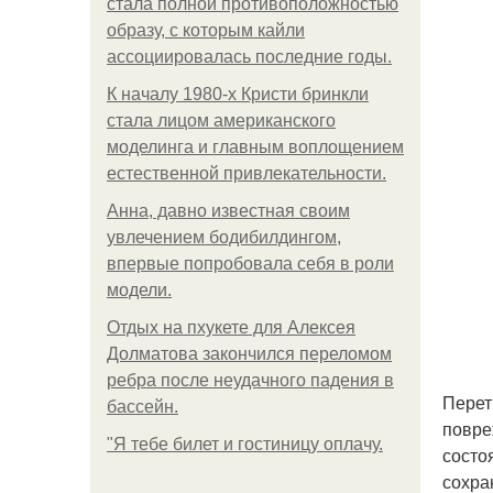
стала полной противоположностью
образу, с которым кайли
ассоциировалась последние годы.
К началу 1980-х Кристи бринкли
стала лицом американского
моделинга и главным воплощением
естественной привлекательности.
Анна, давно известная своим
увлечением бодибилдингом,
впервые попробовала себя в роли
модели.
Отдых на пхукете для Алексея
Долматова закончился переломом
ребра после неудачного падения в
Перет
бассейн.
повре
"Я тебе билет и гостиницу оплачу.
состо
сохра