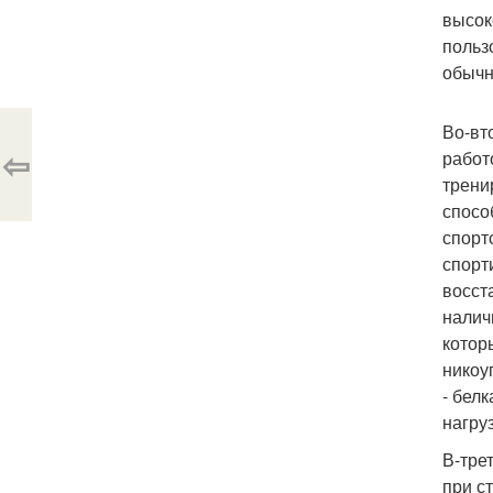
высок
польз
обычн
Во-вт
⇦
работ
трени
спосо
спорт
спорт
восст
налич
котор
никоу
- бел
нагру
В-тре
при с