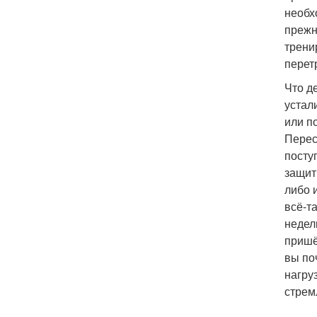
необх
прежн
трени
перет
Что д
устал
или п
Перес
посту
защит
либо 
всё-т
недел
пришё
вы по
нагру
стрем