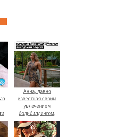
Анна, давно
аз
известная своим
увлечением
ти
бодибилдингом,
ти -
впервые
попробовала себя
в роли модели.