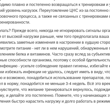
одимо плавно и постепенно возвращаться к тренировкам и 
ий уровень нагрузок. Переутомление ЦНС из-за постоянно 
ровочного процесса, а также не связанных с тренировками
ренированности.
елать? Прежде всего, никогда не игнорировать сигналы орга
и от высокой нагрузки раньше, чем того предполагала ваша 
оявились заметные изменения в настроении в худшую сторон
мотрите питание - нет ли в нем нарушений, обнаруженные 
плением белка и витаминов. Часто сразу вслед за субъек
ные способности организма, поэтому с особой бдительность
инфекцию - усильте соблюдение правил гигиены, избегайте 
аки избежать инфекции не удалось, следует иметь в виду, чт
ю и возможно, понадобиться использование препаратов, п
л в норму, понадобится не меньше 3-4 недель. Всё это вре
чувствуете, что желание тренироваться вернулось, подожди
зку, и делайте это постепенно. Помните, что у начинающих 
ления быстро нарастить нагрузку и долго работать в режим