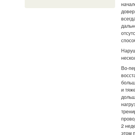
начал
довер
всегд
дальн
отсут
спосо
Наруш
неско
Во-пе
восст
больш
и тяж
дольш
нагру
трени
прово
2 нед
этом 