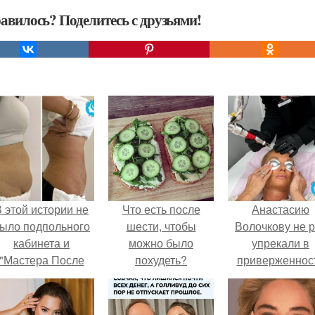
авилось? Поделитесь с друзьями!
 этой истории не
Что есть после
Анастасию
ыло подпольного
шести, чтобы
Волочкову не р
кабинета и
можно было
упрекали в
"Мастера После
похудеть?
приверженнос
Двухнедельных
устаревшим бью
Курсов".
процедурам.