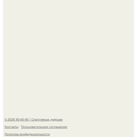
Артист джиган свои мускулы показал.
Кевин спейси заявил, что многолетние судебные
разбирательства практически уничтожили его состояние.
© 2026 90-60-90 | Спортивные девушки
Контакты
Пользовательское соглашение
Политика конфидециальности