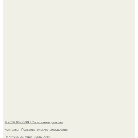
Больничный окончен: лерчек снова пытаются загнать
под домашний арест из-за вояжа в питер.
Я всегда подозревал, что женская грудь полезна не
только для красоты, а теперь нейробиологи вроде как
нашли этому научное объяснение.
© 2026 90-60-90 | Спортивные девушки
Контакты
Пользовательское соглашение
Политика конфидециальности