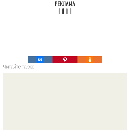
Читайте также
Что лучше добавить в чай, чтобы получить максимум
пользы и насладиться его ароматом.