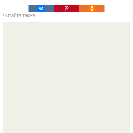
Читайте также
Лучшая корейская косметика. Лучшие корейские кремы
для лица 2022 года