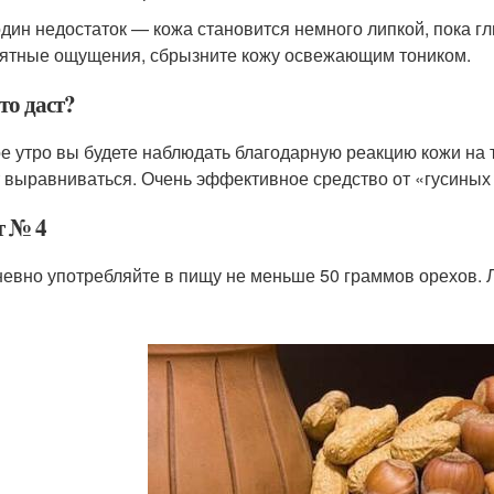
один недостаток — кожа становится немного липкой, пока г
ятные ощущения, сбрызните кожу освежающим тоником.
это даст?
е утро вы будете наблюдать благодарную реакцию кожи на 
т выравниваться. Очень эффективное средство от «гусиных л
т № 4
евно употребляйте в пищу не меньше 50 граммов орехов. 