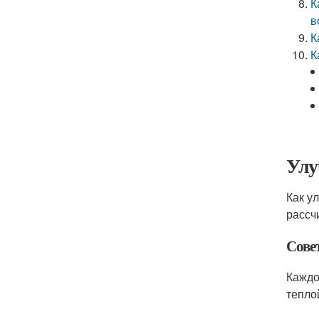
К
в
К
К
Улу
Как у
рассч
Сове
Каждо
тепло