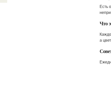
Есть 
непри
Что 
Каждо
а цве
Сове
Ежедн