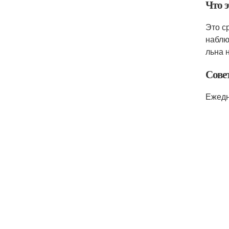
Что 
Это с
наблю
льна 
Сове
Ежедн