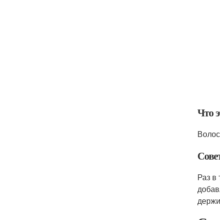
Что 
Волос
Сове
Раз в
добав
держи