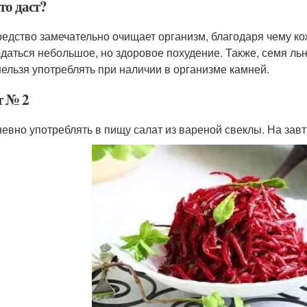
это даст?
редство замечательно очищает организм, благодаря чему ко
даться небольшое, но здоровое похудение. Также, семя льн
нельзя употреблять при наличии в организме камней.
т № 2
евно употреблять в пищу салат из вареной свеклы. На завтр