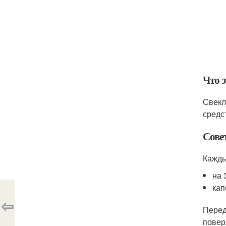
Что 
Свекл
средс
Сов
Кажды
на 
кап
⇦
Перед
повер