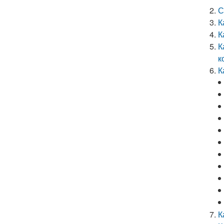
С
К
К
К
к
К
К