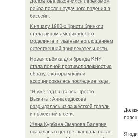
Долматова закончился переломом
ребра после неудачного падения в
бассейн.
К началу 1980-х Кристи бринкли
стала лицом американского
моделинга и главным воплощением
естественной привлекательности.
Новая съёмка для бренда KHY
стала полной противоположностью
образу, с которым кайли
ассоциировалась последние годы.
"Я уже год Пытаюсь Просто
Выжить": Анна седокова
разрыдалась из-за жесткой травли
Должн
и проклятий в сети.
поясн
Жена Курбана Омарова Валерия
оказалась в центре скандала после
Ягоди