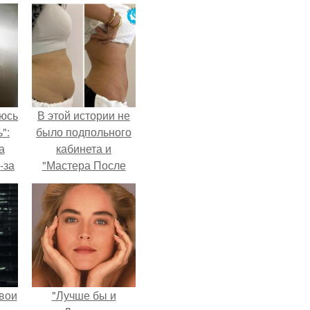
аюсь
В этой истории не
":
было подпольного
а
кабинета и
-за
"Мастера После
 и
Двухнедельных
ти.
Курсов".
вои
"Лучше бы и