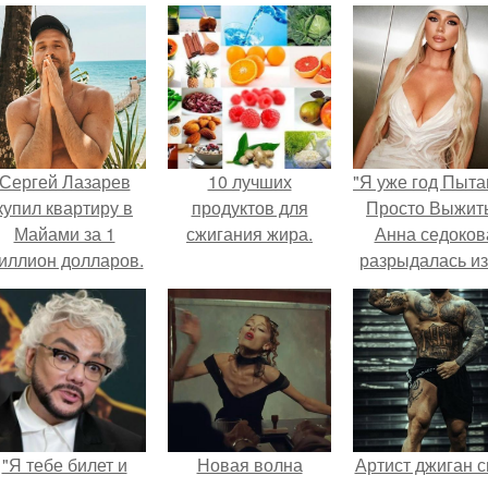
Сергей Лазарев
10 лучших
"Я уже год Пыт
купил квартиру в
продуктов для
Просто Выжить
Майами за 1
сжигания жира.
Анна седоков
иллион долларов.
разрыдалась из
жесткой травли
проклятий в се
"Я тебе билет и
Новая волна
Артист джиган с