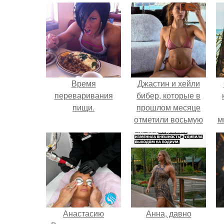
Время
Джастин и хейли
переваривания
бибер, которые в
пищи.
прошлом месяце
отметили восьмую
м
годовщину
помолвки, показали
новые фото с
совместного
отдыха.
Анастасию
Анна, давно