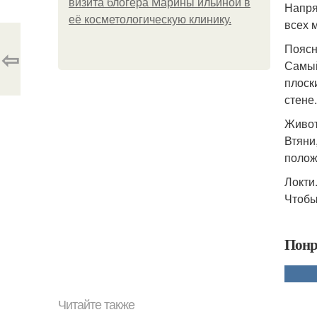
визита блогера Марины ильиной в
Напря
её косметологическую клинику.
всех 
Поясн
⇦
Самый
плоск
стене.
Живот
Втяни
полож
Локти
Чтобы
Понр
Читайте также