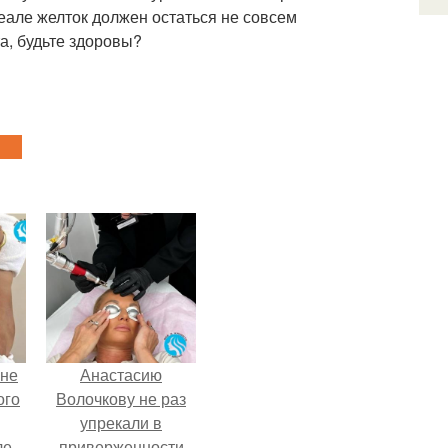
деале желток должен остаться не совсем
та, будьте здоровы?
 не
Анастасию
ого
Волочкову не раз
упрекали в
ле
приверженности