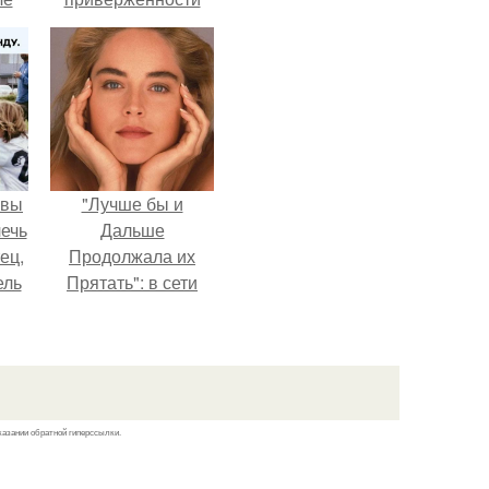
ых
устаревшим бьюти -
процедурам.
авы
"Лучше бы и
ечь
Дальше
ец,
Продолжала их
ель
Прятать": в сети
и
обсудили
й
внешность сыновей
очь
Шерон стоун.
казании обратной гиперссылки.