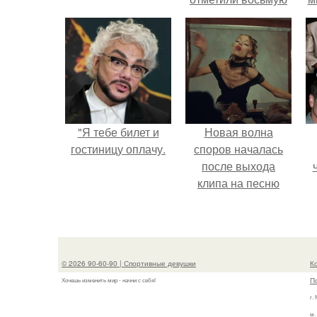
годовщину
помолвки, показали
новые фото с
совместного
отдыха.
"Я тебе билет и
Новая волна
гостиницу оплачу.
споров началась
после выхода
клипа на песню
Petal.
© 2026 90-60-90 | Спортивные девушки
К
П
Хочешь изменить мир - начни с себя!
г.
м.