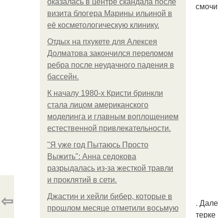
оказалась в центре скандала после
смочи
визита блогера Марины ильиной в
её косметологическую клинику.
Отдых на пхукете для Алексея
Долматова закончился переломом
ребра после неудачного падения в
бассейн.
К началу 1980-х Кристи бринкли
стала лицом американского
моделинга и главным воплощением
естественной привлекательности.
"Я уже год Пытаюсь Просто
Выжить": Анна седокова
разрыдалась из-за жесткой травли
и проклятий в сети.
⇦
Джастин и хейли бибер, которые в
. Дал
прошлом месяце отметили восьмую
терке