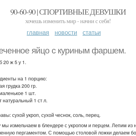
90-60-90 | СПОРТИВНЫЕ ДЕВУШКИ
хочешь изменить мир - начни с себя!
главная
новости
статьи
еченное яйцо с куриным фаршем.
б 20 ж 5 у 1.
диенты на 1 порцию:
я грудка 200 гр.
маленькое 1 шт.
т натуральный 1 ст л.
авы: сухой укроп, сухой чеснок, соль, перец.
у мы измельчаем в блендере с укропом и перцем. Лепим из 
ленную пергаментом. С помощью столовой ложки делаем бол