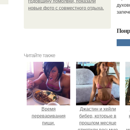
годовщину помолвки, показали
духов
новые фото с совместного отдыха.
запеч
Понр
Читайте также
Время
Джастин и хейли
переваривания
бибер, которые в
пищи.
прошлом месяце
отметили восьмую
м