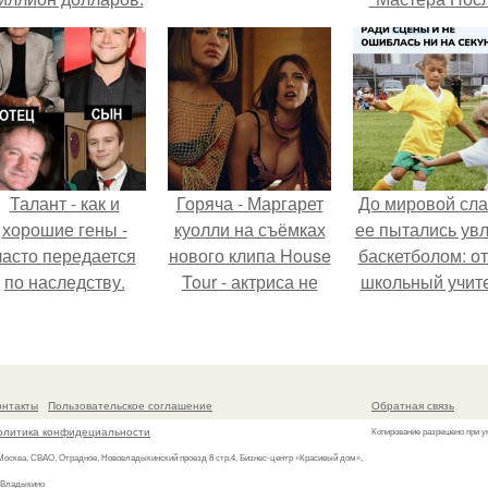
Двухнедельн
Курсов".
Талант - как и
Горяча - Маргарет
До мировой сл
хорошие гены -
куолли на съёмках
ее пытались увл
часто передается
нового клипа House
баскетболом: от
по наследству.
Tour - актриса не
школьный учит
только появилась в
физкультуры 
кадре, но и
поклонник это
выступила в роли
игры, записал д
сорежиссёра
в секцию.
онтакты
Пользовательское соглашение
Обратная связь
проекта.
олитика конфидециальности
Копирование разрешено при у
 Москва, СВАО, Отрадное, Нововладыкинский проезд 8 стр.4, Бизнес-центр «Красивый дом»,
 Владыкино