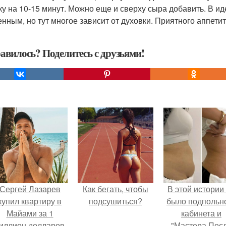
ку на 10-15 минут. Можно еще и сверху сыра добавить. В и
енным, но тут многое зависит от духовки. Приятного аппети
авилось? Поделитесь с друзьями!
Сергей Лазарев
Как бегать, чтобы
В этой истории
купил квартиру в
подсушиться?
было подпольн
Майами за 1
кабинета и
иллион долларов.
"Мастера Пос