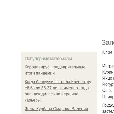
Зап
К 134 
Популярные материалы
Ингре
Коронавирус: предварительные
Курина
итоги пандемии
Яйцо 
Когда беллуччи сыграла Клеопатру,
Йогур
ей было 36-37 лет, и именно тогда
Сыр.
она находилась на вершине
Припр
карьеры.
Грудк
Жена Курбана Омарова Валерия
засте