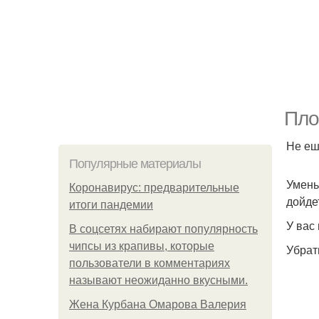
Пло
Не еш
Популярные материалы
Умень
Коронавирус: предварительные
дойде
итоги пандемии
У вас
В соцсетях набирают популярность
чипсы из крапивы, которые
Убрать
пользователи в комментариях
называют неожиданно вкусными.
Жена Курбана Омарова Валерия