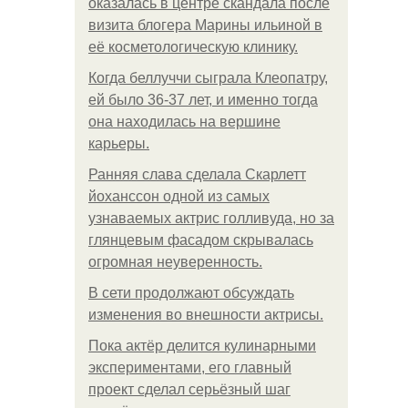
оказалась в центре скандала после
визита блогера Марины ильиной в
её косметологическую клинику.
Когда беллуччи сыграла Клеопатру,
ей было 36-37 лет, и именно тогда
она находилась на вершине
карьеры.
Ранняя слава сделала Скарлетт
йоханссон одной из самых
узнаваемых актрис голливуда, но за
глянцевым фасадом скрывалась
огромная неуверенность.
В сети продолжают обсуждать
изменения во внешности актрисы.
Пока актёр делится кулинарными
экспериментами, его главный
проект сделал серьёзный шаг