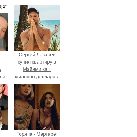
Сергей Лазарев
купил квартиру в
ь
Майами за 1
вы,
миллион долларов.
 в
х
и
Горяча - Маргарет