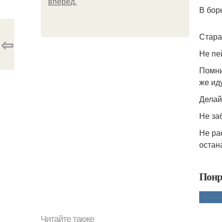
вперёд.
В бор
Стара
⇦
Не пе
Помни
же иду
Делай
Не за
Не ра
остан
Понр
Читайте также