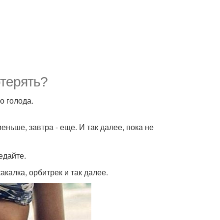
отерять?
о голода.
ньше, завтра - еще. И так далее, пока не
едайте.
какалка, орбитрек и так далее.