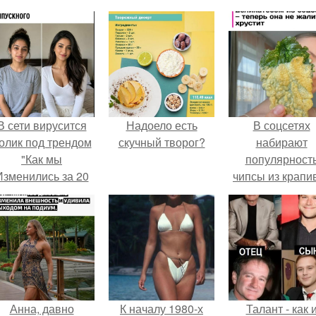
В сети вирусится
Надоело есть
В соцсетях
олик под трендом
скучный творог?
набирают
"Как мы
популярност
Изменились за 20
чипсы из крапи
лет".
которые
пользователи
комментария
называют
неожиданно
вкусными.
Анна, давно
К началу 1980-х
Талант - как 