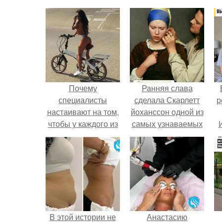
Почему
Ранняя слава
специалисты
сделала Скарлетт
р
настаивают на том,
йоханссон одной из
чтобы у каждого из
самых узнаваемых
нас были
актрис голливуда,
кардионагрузки?
но за глянцевым
фасадом
скрывалась
огромная
неуверенность.
В этой истории не
Анастасию