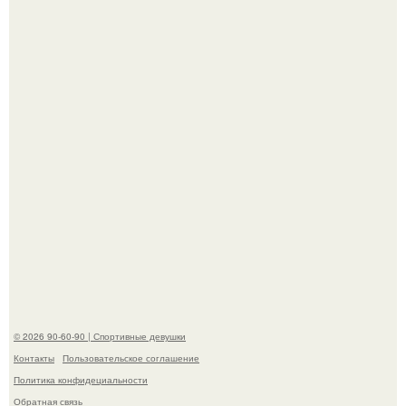
Когда беллуччи сыграла Клеопатру, ей было 36-37 лет, и
именно тогда она находилась на вершине карьеры.
К началу 1980-х Кристи бринкли стала лицом
американского моделинга и главным воплощением
естественной привлекательности.
© 2026 90-60-90 | Спортивные девушки
Контакты
Пользовательское соглашение
Политика конфидециальности
Обратная связь