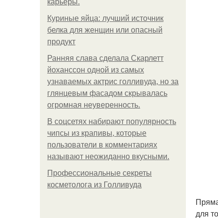
карьеры.
Куриные яйца: лучший источник
белка для женщин или опасный
продукт
Ранняя слава сделала Скарлетт
йоханссон одной из самых
узнаваемых актрис голливуда, но за
глянцевым фасадом скрывалась
огромная неуверенность.
В соцсетях набирают популярность
чипсы из крапивы, которые
пользователи в комментариях
называют неожиданно вкусными.
Профессиональные секреты
косметолога из Голливуда
Пряма
для т