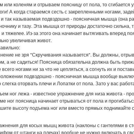
м или коленям и отрываем поясницу от пола, то сгибается у
ноги! А когда стараемся сесть с закрепленными ногами, зад
 и так называемая подвздошно - поясничная мышца (она рас
ночнику и тазу. Эта мышца от природы достаточно сильна, 
 и тяжелее. Из-за этого она начинает вытягивать вперед п
льно увеличивая живот.
равильно:
нение не зря "Скручивания называется". Вы должны, отрыв
ом, а не садиться! Поясница обязательна должна быть прижа
 всего ногами ни за что не цепляться, а согнуть их и поста
положении подвздошно - поясничная мышца вообще выключе
о слегка оторвать плечи и Лопатки от пола. Зато у вас работ
дъем ног лежа - известное упражнение для низа живота - пр
ме ног поясница начинает отрываться от пола и прогибаться
шите высоту подъема ног или вместо прямых поднимайте с
ражнения для косых мышц живота (наклоны с гантелями в ст
рифом от штанги на плечах) вообще не нужно включать в св