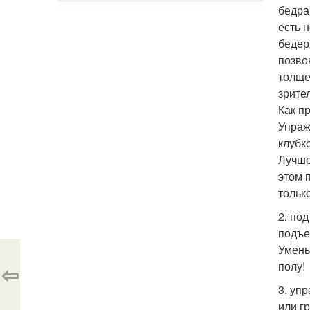
бедра
есть 
бедер
позво
толще
зрите
Как п
Упраж
клубк
Лучше
этом 
тольк
2. по
подъе
Умень
полу!
⇦
3. уп
или г