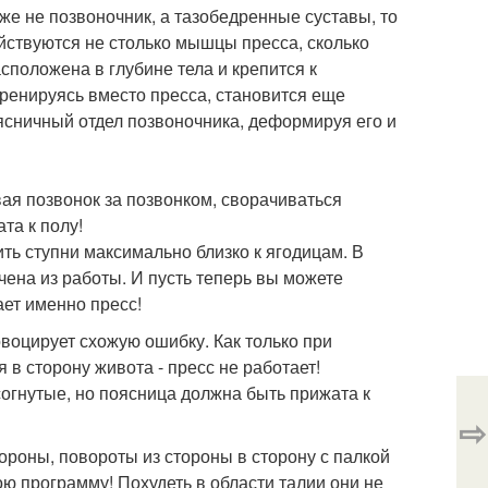
же не позвоночник, а тазобедренные суставы, то
ействуются не столько мышцы пресса, сколько
положена в глубине тела и крепится к
тренируясь вместо пресса, становится еще
оясничный отдел позвоночника, деформируя его и
ая позвонок за позвонком, сворачиваться
та к полу!
вить ступни максимально близко к ягодицам. В
на из работы. И пусть теперь вы можете
ает именно пресс!
овоцирует схожую ошибку. Как только при
 в сторону живота - пресс не работает!
огнутые, но поясница должна быть прижата к
⇨
ороны, повороты из стороны в сторону с палкой
ою программу! Похудеть в области талии они не