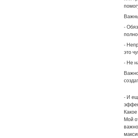
помог
Важны
- Обя
полно
- Неп
это ч
- Не 
Важно
созда
- И е
эффек
Какое
Мой о
важно
макси