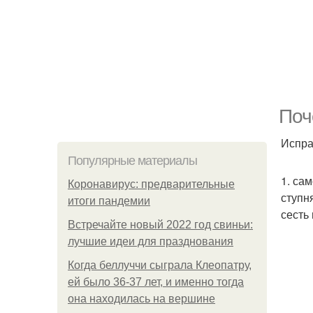
Поч
Испра
Популярные материалы
1. са
Коронавирус: предварительные
ступн
итоги пандемии
сесть
Встречайте новый 2022 год свиньи:
лучшие идеи для празднования
Когда беллуччи сыграла Клеопатру,
ей было 36-37 лет, и именно тогда
она находилась на вершине