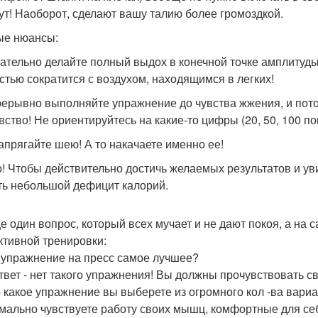
ут! Наоборот, сделают вашу талию более громоздкой.
е нюансы:
зательно делайте полный выдох в конечной точке амплиту
стью сократится с воздухом, находящимся в легких!
рерывно выполняйте упражнение до чувства жжения, и пот
увство! Не ориентируйтесь на какие-то цифры (20, 50, 100 
напрягайте шею! А то накачаете именно ее!
! Чтобы действительно достичь желаемых результатов и уви
ть небольшой дефицит калорий.
ще один вопрос, который всех мучает и не дают покоя, а на 
тивной тренировки:
 упражнение на пресс самое лучшее?
твет - нет такого упражнения! Вы должны прочувствовать с
 какое упражнение вы выберете из огромного кол -ва вариан
мально чувствуете работу своих мышц, комфортные для се