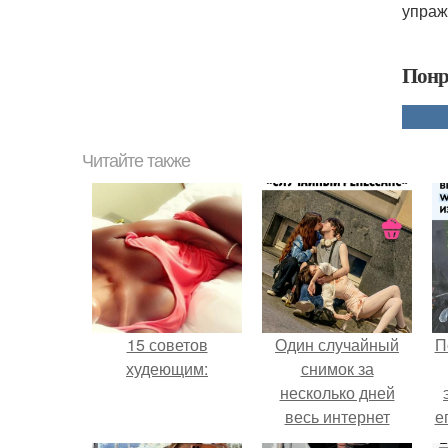
упраж
Понр
Читайте также
15 советов
Один случайный
П
худеющим:
снимок за
несколько дней
весь интернет
е
облетел.
с