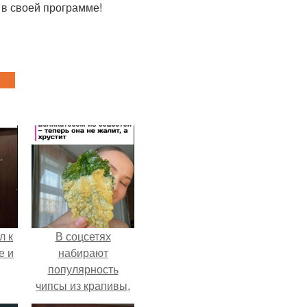
 в своей программе!
л к
В соцсетях
е и
набирают
популярность
чипсы из крапивы,
которые