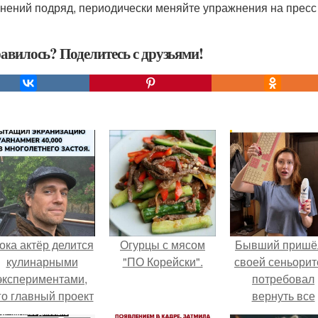
нений подряд, периодически меняйте упражнения на пресс
авилось? Поделитесь с друзьями!
ока актёр делится
Огурцы с мясом
Бывший пришё
кулинарными
"ПО Корейски".
своей сеньорит
экспериментами,
потребовал
го главный проект
вернуть все
делал серьёзный
подарки.