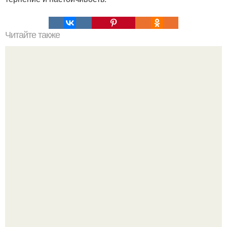
Читайте также
Как убрать жировую прослойку с низа живота.
Джастин и хейли бибер, которые в прошлом месяце