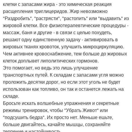
клетки с запасами жира - это химическая реакция
расщепления триглицеридов. Жир невозможно
"Раздробить", "растрясти", "растопить" или "выдавить" из
жировой клетки. Все физиотерапевтические процедуры -
массаж, баня и другие - в связи с целью похудеть,
решают одну единственную задачу - активировать в
жировых тканях кровоток, улучшить микроциркуляцию.
Чем активнее кровоснабжение, тем больше до жировых
клеток доплывет липолитических гормонов.
Это помогает, но ведь это лишь улучшение
транспортных путей. К складам с запасами угля можно
проложить десятки дорог, но если этот уголь не будет
использован как топливо, он так и останется лежать на
складе.
Бросьте искать волшебные упражнения и секретные
режимы тренировок, чтобы "Убрать Живот" или
"подсушить бедра". Их просто нет. Меньше ешьте,
больше двигайтесь, качайте мышцы, сохраняйте
терпение и настойчивость.