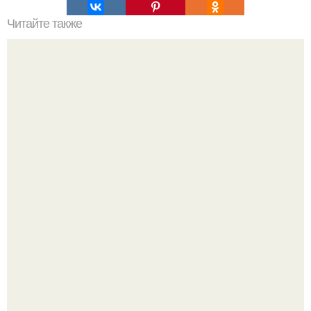
Читайте также
Полезно знать! Не ешьте это.
Мне 33. Работаю, люблю активные выходные,
спонтанные поездки и вечера в хорошей компании.