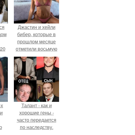
ся
Джастин и хейли
дом
бибер, которые в
прошлом месяце
 20
отметили восьмую
годовщину
помолвки, показали
новые фото с
совместного
отдыха.
-х
Талант - как и
ли
хорошие гены -
часто передается
о
по наследству.