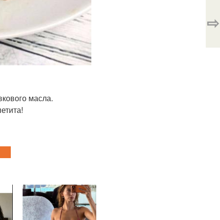
⇨
ливкового масла.
етита!