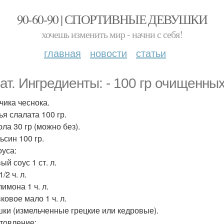
90-60-90 | СПОРТИВНЫЕ ДЕВУШКИ
хочешь изменить мир - начни с себя!
главная
новости
статьи
ат. Ингредиенты: - 100 гр очищенных
бчика чеснока.
ья слалата 100 гр.
ола 30 гр (можно без).
ьсин 100 гр.
оуса:
ый соус 1 ст. л.
1/2 ч. л.
лимона 1 ч. л.
ковое мало 1 ч. л.
шки (измельченные грецкие или кедровые).
товление: