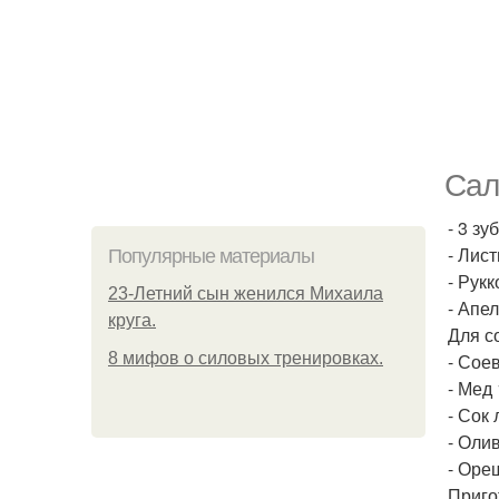
Сал
- 3 зу
- Лист
Популярные материалы
- Рукк
23-Летний сын женился Михаила
- Апел
круга.
Для с
8 мифов о силовых тренировках.
- Соев
- Мед 
- Сок 
- Олив
- Оре
Приго