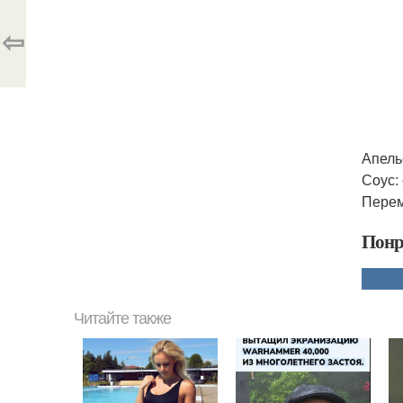
⇦
Апель
Соус: 
Перем
Понр
Читайте также