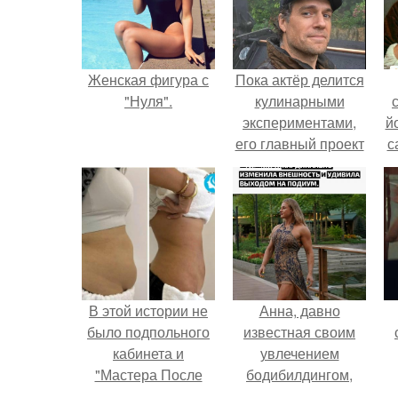
Женская фигура с
Пока актёр делится
"Нуля".
кулинарными
экспериментами,
й
его главный проект
с
сделал серьёзный
шаг вперёд.
В этой истории не
Анна, давно
было подпольного
известная своим
кабинета и
увлечением
"Мастера После
бодибилдингом,
Двухнедельных
впервые