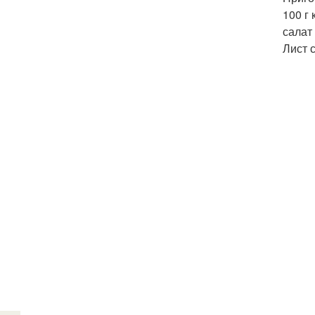
100 г
салат
Лист с