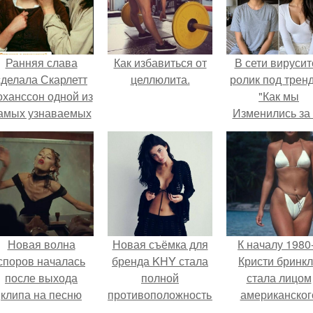
Ранняя слава
Как избавиться от
В сети вирусит
сделала Скарлетт
целлюлита.
ролик под трен
оханссон одной из
"Как мы
амых узнаваемых
Изменились за
актрис голливуда,
лет".
но за глянцевым
фасадом
скрывалась
огромная
неуверенность.
Новая волна
Новая съёмка для
К началу 1980
споров началась
бренда KHY стала
Кристи бринк
после выхода
полной
стала лицом
клипа на песню
противоположностью
американског
Petal.
образу, с которым
моделинга и