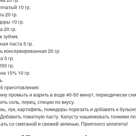
eпчатый 10 гр.
а 20 гр.
оры 10 гр.
а 20 гр.
к зубчик.
ная паста 5 гр.
ь консервированная 20 гр.
 5 гр.
50 гр.
на 15% 10 гр.
ь.
б приготовления:
ину промыть и варить в воде 40-50 минут, периодически сн
ить соль, перец, специи по вкусу.
вь, лук, картофель, помидоры порезать и добавить к бульон
. Добавить томатную пасту. Капусту нашинковать тонкими по
ать со сметаной и свежей зеленью. Приятного аппетита!