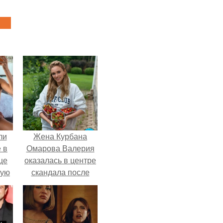
ли
Жена Курбана
 в
Омарова Валерия
це
оказалась в центре
мую
скандала после
визита блогера
зали
Марины ильиной в
с
её
косметологическую