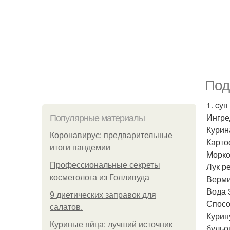
Под
1. cуп
Ингре
Популярные материалы
Курина
Коронавирус: предварительные
Карто
итоги пандемии
Морко
Профессиональные секреты
Лук р
косметолога из Голливуда
Верми
Вода 3
9 диетических заправок для
Спосо
салатов.
Курин
Куриные яйца: лучший источник
бульо