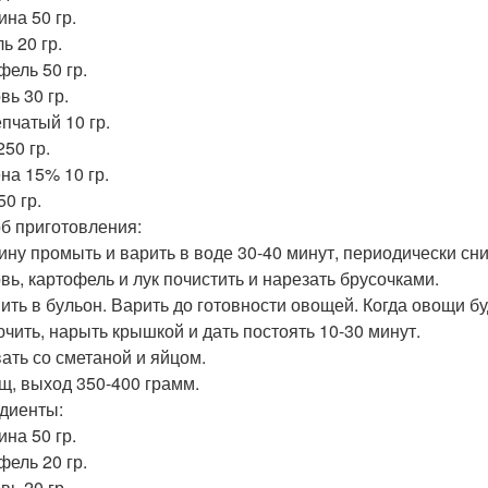
ина 50 гр.
ь 20 гр.
фель 50 гр.
вь 30 гр.
епчатый 10 гр.
50 гр.
на 15% 10 гр.
0 гр.
б приготовления:
ину промыть и варить в воде 30-40 минут, периодически сни
вь, картофель и лук почистить и нарезать брусочками.
ить в бульон. Варить до готовности овощей. Когда овощи б
чить, нарыть крышкой и дать постоять 10-30 минут.
ать со сметаной и яйцом.
рщ, выход 350-400 грамм.
диенты:
ина 50 гр.
фель 20 гр.
вь 20 гр.