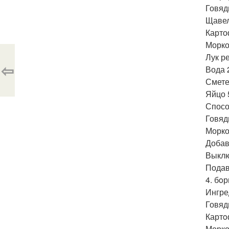
Говяд
Щавел
Карто
Морко
Лук р
⇦
Вода 2
Смете
Яйцо 5
Спосо
Говяд
Морко
Добав
Выклю
Подав
4. бo
Ингре
Говяд
Картo
Морко