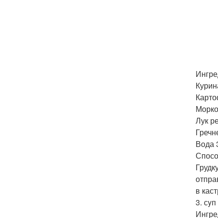
Ингре
Курина
Карто
Морко
Лук ре
Гречн
Вода 3
Спосо
Грудк
отпра
в кас
3. сy
Ингре