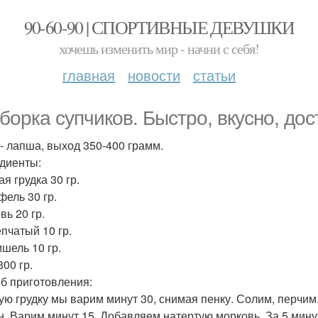
90-60-90 | СПОРТИВНЫЕ ДЕВУШКИ
хочешь изменить мир - начни с себя!
главная
новости
статьи
борка супчиков. Быстро, вкусно, дос
 - лапша, выход 350-400 грамм.
диенты:
я грудка 30 гр.
фель 30 гр.
вь 20 гр.
епчатый 10 гр.
шель 10 гр.
00 гр.
б приготовления:
ую грудку мы варим минут 30, снимая пенку. Солим, перчим
н. Варим минут 15. Добавляем натертую морковь. За 5 мин