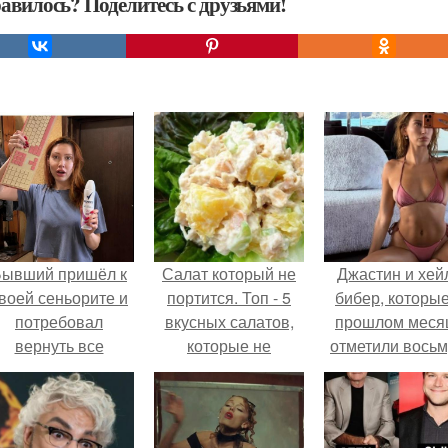
авилось? Поделитесь с друзьями!
Бывший пришёл к
Салат который не
Джастин и хей
воей сеньорите и
портится. Топ - 5
бибер, которые
потребовал
вкусных салатов,
прошлом меся
вернуть все
которые не
отметили вось
подарки.
испортят твою
годовщину
фигуру
помолвки, пока
новые фото 
совместного