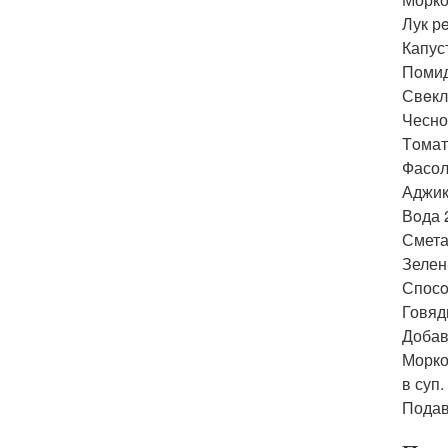
Лук р
Капуст
Пoмид
Свeкл
Чесно
Тoмат
Фасол
Аджика
Вoда 2
Смета
Зелен
Спосo
Говяд
Добав
Морко
в суп
Подав