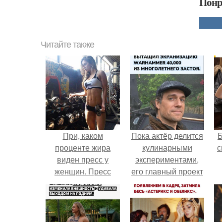
Понр
Читайте также
При, каком
Пока актёр делится
проценте жира
кулинарными
с
виден пресс у
экспериментами,
женщин. Пресс
его главный проект
кубиками есть у
сделал серьёзный
каждого, но обычно
шаг вперёд.
они скрыты под
слоем жира.