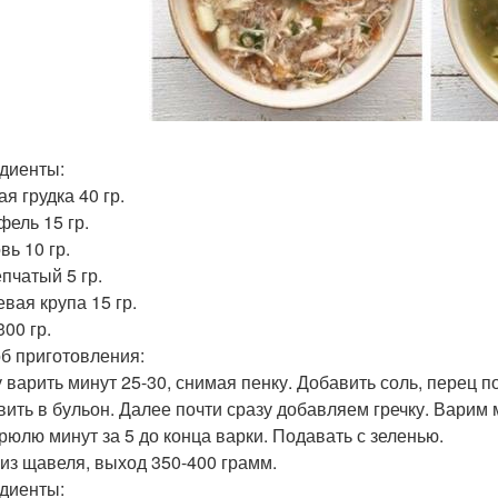
диенты:
я грудка 40 гр.
фель 15 гр.
вь 10 гр.
пчатый 5 гр.
евая крупа 15 гр.
00 гр.
б приготовления:
у варить минут 25-30, снимая пенку. Добавить соль, перец по
вить в бульон. Далее почти сразу добавляем гречку. Варим 
трюлю минут за 5 до конца варки. Подавать с зеленью.
п из щавеля, выход 350-400 грамм.
диенты: