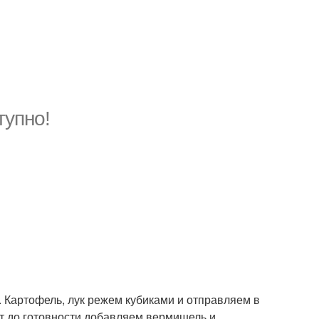
тупно!
. Картофель, лук режем кубиками и отправляем в
ут до готовности добавляем вермишель и