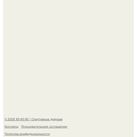
"Я уже год Пытаюсь Просто Выжить": Анна седокова
разрыдалась из-за жесткой травли и проклятий в сети.
В этой истории не было подпольного кабинета и
"Мастера После Двухнедельных Курсов".
© 2026 90-60-90 | Спортивные девушки
Контакты
Пользовательское соглашение
Политика конфидециальности