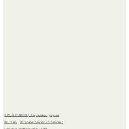
Талант - как и хорошие гены - часто передается по
наследству.
Горяча - Маргарет куолли на съёмках нового клипа
House Tour - актриса не только появилась в кадре, но и
выступила в роли сорежиссёра проекта.
© 2026 90-60-90 | Спортивные девушки
Контакты
Пользовательское соглашение
Политика конфидециальности