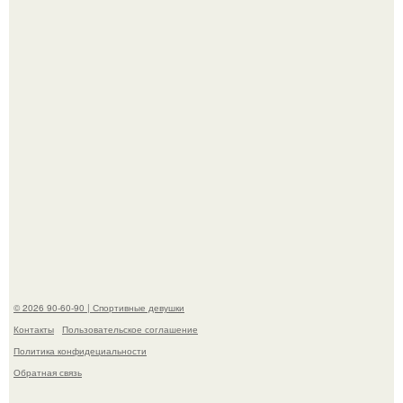
наследству.
Горяча - Маргарет куолли на съёмках нового клипа
House Tour - актриса не только появилась в кадре, но и
выступила в роли сорежиссёра проекта.
© 2026 90-60-90 | Спортивные девушки
Контакты
Пользовательское соглашение
Политика конфидециальности
Обратная связь