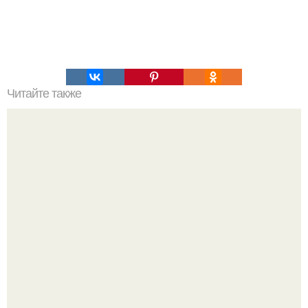
Читайте также
Салат с капустой, огурцами и кукурузой.