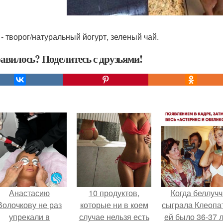
 - творог/натуральный йогурт, зеленый чай.
авилось? Поделитесь с друзьями!
Анастасию
10 продуктов,
Когда беллучч
Волочкову не раз
которые ни в коем
сыграла Клеопа
упрекали в
случае нельзя есть
ей было 36-37 л