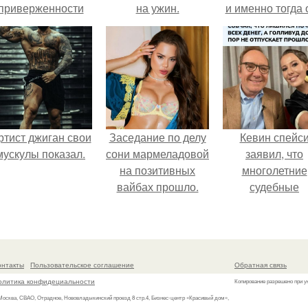
приверженности
на ужин.
и именно тогда 
старевшим бьюти -
находилась н
процедурам.
вершине карье
ртист джиган свои
Заседание по делу
Кевин спейс
мускулы показал.
сони мармеладовой
заявил, что
на позитивных
многолетние
вайбах прошло.
судебные
разбирательст
практически
уничтожили е
состояние.
онтакты
Пользовательское соглашение
Обратная связь
олитика конфидециальности
Копирование разрешено при у
 Москва, СВАО, Отрадное, Нововладыкинский проезд 8 стр.4, Бизнес-центр «Красивый дом»,