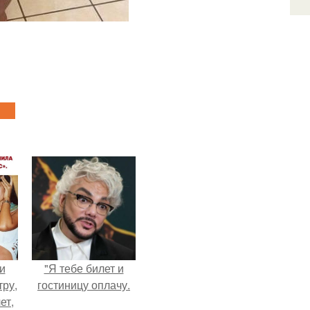
и
"Я тебе билет и
тру,
гостиницу оплачу.
ет,