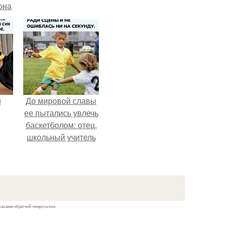
она
а
ры.
и
До мировой славы
ее пытались увлечь
баскетболом: отец,
школьный учитель
ва
физкультуры и
поклонник этой
го
игры, записал дочь
в секцию.
казании обратной гиперссылки.