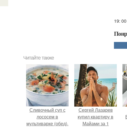
19: 00
Понр
Читайте также
Сливочный суп с
Сергей Лазарев
лососем в
купил квартиру в
мультиварке (обед).
Майами за 1