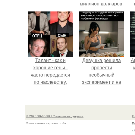
миллион долларов.
у
Талант - как и
Девушка решила
А
хорошие гены -
провести
часто передается
необычный
по наследству.
эксперимент и на
протяжении 30
дней питалась
одной шаурмой.
© 2026 90-60-90 | Спортивные девушки
К
П
Хочешь изменить мир - начни с себя!
г.