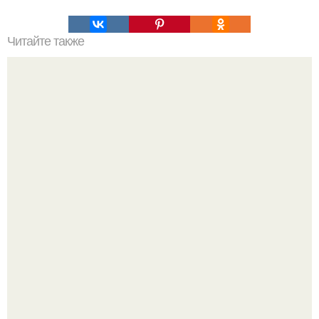
Читайте также
Какая поза во время сна правильная. Как меняется
положение тела в результате болезни