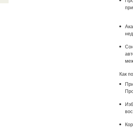
Про
при
Ака
нед
Сон
авт
меж
Как п
При
Про
Изб
вос
Кор