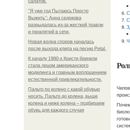
салатов.
"Я уже год Пытаюсь Просто
С
Выжить": Анна седокова
С
разрыдалась из-за жесткой травли
З
и проклятий в сети.
Ч
Новая волна споров началась
после выхода клипа на песню Petal.
К началу 1980-х Кристи бринкли
Рол
стала лицом американского
моделинга и главным воплощением
естественной привлекательности.
Челов
Пальто по колено с какой обувью
проис
носить. Пальто до колена, выше
колена и ниже колена – подбираем
Почем
обувь для каждого случая
биоло
готов
систе