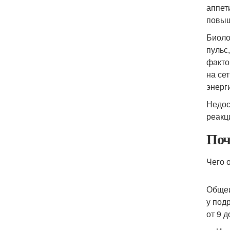
аппет
повыш
Биоло
пульс
факто
на се
энерг
Недос
реакц
Поч
Чего 
Общеи
у под
от 9 