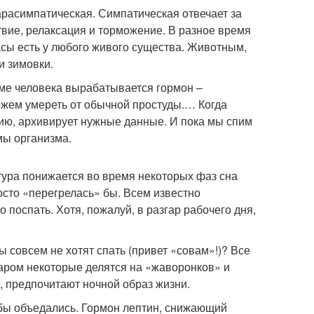
парасимпатическая. Симпатическая отвечает за
твие, релаксация и торможение. В разное время
часы есть у любого живого существа. Животным,
и зимовки.
зме человека вырабатывается гормон –
можем умереть от обычной простуды.… Когда
ию, архивирует нужные данные. И пока мы спим
мы организма.
тура понижается во время некоторых фаз сна
осто «перегрелась» бы. Всем известно
 поспать. Хотя, пожалуй, в разгар рабочего дня,
 совсем не хотят спать (привет «совам»!)? Все
аром некоторые делятся на «жаворонков» и
в, предпочитают ночной образ жизни.
 бы объедались. Гормон лептин, снижающий