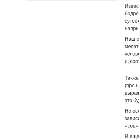
Извес
бодро
суток
напри
Наш о
мелат
челов
и, со
Также
(про 
выраж
это бу
Но ес
завис
«сов»
И еще