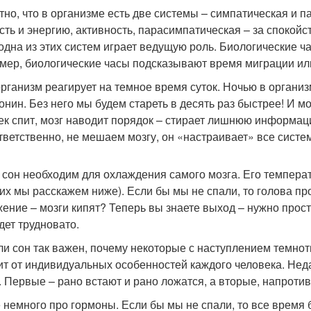
тно, что в организме есть две системы – симпатическая и 
сть и энергию, активность, парасимпатическая – за спокойс
 одна из этих систем играет ведущую роль. Биологические 
мер, биологические часы подсказывают время миграции ил
рганизм реагирует на темное время суток. Ночью в органи
онин. Без него мы будем стареть в десять раз быстрее! И 
ек спит, мозг наводит порядок – стирает лишнюю информац
ответственно, не мешаем мозгу, он «настраивает» все систе
 сон необходим для охлаждения самого мозга. Его темпера
них мы расскажем ниже). Если бы мы не спали, то голова пр
ение – мозги кипят? Теперь вы знаете выход – нужно просто
дет трудновато.
ли сон так важен, почему некоторые с наступлением темноты
ит от индивидуальных особенностей каждого человека. Нед
. Первые – рано встают и рано ложатся, а вторые, напроти
 немного про гормоны. Если бы мы не спали, то все время