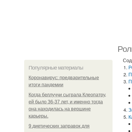
Рол
Сод
Р
Популярные материалы
П
Коронавирус: предварительные
П
итоги пандемии
Когда беллуччи сыграла Клеопатру,
ей было 36-37 лет, и именно тогда
она находилась на вершине
З
карьеры.
К
9 диетических заправок для