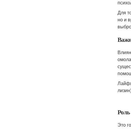
психо
Для т
но и 
выбро
Важн
Влиян
омола
сущес
помощ
Лайфх
лизин
Роль
Это г