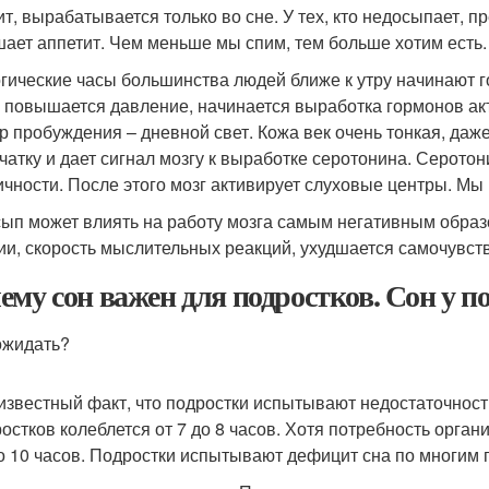
ит, вырабатывается только во сне. У тех, кто недосыпает, п
ает аппетит. Чем меньше мы спим, тем больше хотим есть. 
гические часы большинства людей ближе к утру начинают г
, повышается давление, начинается выработка гормонов ак
р пробуждения – дневной свет. Кожа век очень тонкая, даже
тчатку и дает сигнал мозгу к выработке серотонина. Серотон
ичности. После этого мозг активирует слуховые центры. Мы
ып может влиять на работу мозга самым негативным образо
ии, скорость мыслительных реакций, ухудшается самочувст
ему сон важен для подростков. Сон у по
ожидать?
звестный факт, что подростки испытывают недостаточност
ростков колеблется от 7 до 8 часов. Хотя потребность орган
до 10 часов. Подростки испытывают дефицит сна по многим 