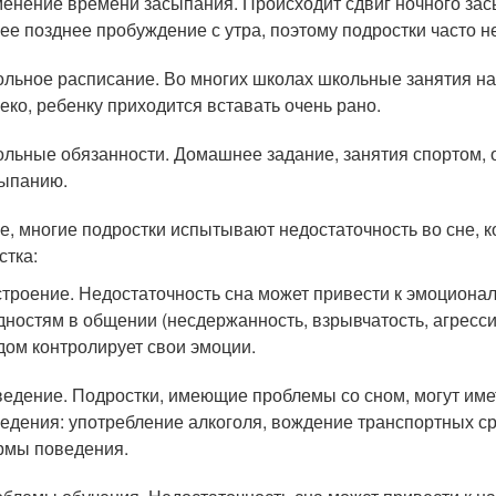
енение времени засыпания. Происходит сдвиг ночного засы
ее позднее пробуждение с утра, поэтому подростки часто 
льное расписание. Во многих школах школьные занятия на
еко, ребенку приходится вставать очень рано.
льные обязанности. Домашнее задание, занятия спортом, 
ыпанию.
ге, многие подростки испытывают недостаточность во сне, 
стка:
троение. Недостаточность сна может привести к эмоционал
дностям в общении (несдержанность, взрывчатость, агресси
дом контролирует свои эмоции.
едение. Подростки, имеющие проблемы со сном, могут имет
едения: употребление алкоголя, вождение транспортных ср
мы поведения.