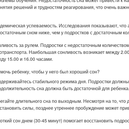
блемы обучения. Недостаточность сна может привести к н
нятия решений и трудностям реагирования, что очень важн
демическая успеваемость. Исследования показывают, что 
остаточным сном ниже, чем у подростков с достаточным ко
ливость за рулем. Подростки с недостаточным количеством
отранспорта. Наибольшая сонливость возникает между 2.00 
ду 15.00 и 16.00 часами.
омочь ребенку, чтобы у него был хороший сон?
держивайтесь стабильного режима дня. Подростки должны з
должительность сна должна быть достаточной для ребенка
егайте длительного сна по выходным. Несмотря на то, что
становить силы, позднее утреннее пробуждение может прив
откий сон днем (30-45 минут) помогает восстановить подрос