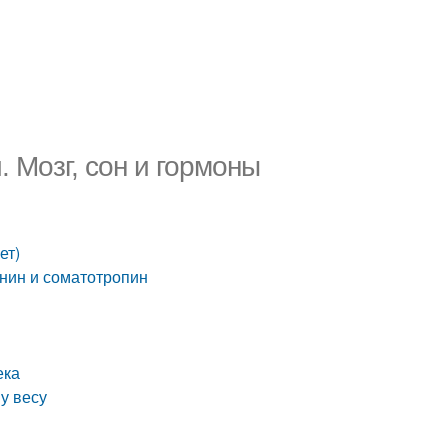
. Мозг, сон и гормоны
ы
ет)
онин и соматотропин
ека
му весу