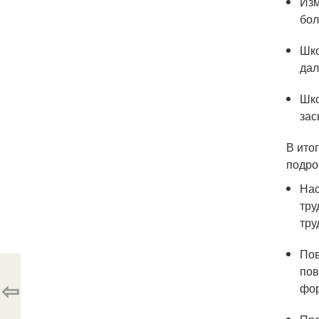
Изм
бол
Шко
дал
Шко
зас
В ито
подро
Нас
тру
тру
Пов
пов
⇦
фор