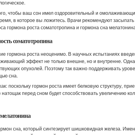
логическое.
ого, чтобы ваш сон имел оздоровительный и омолаживающи
время, в которое вы ложитесь. Врачи рекомендуют засыпать 
са гормона роста соматотропина и гормона сна мелатонина
ость соматотропина
ие гормона роста неоценимо. В научных испытаниях введ
живающий эффект не только внешне, но и внутренне. Одна
твующих опухолей. Поэтому так важно поддерживать уров
ью сна.
ак: поскольку гормон роста имеет белковую структуру, прие
) натощак перед сном будет способствовать увеличению ко
 мелатонина
ормон сна, который синтезирует шишковидная железа. Име