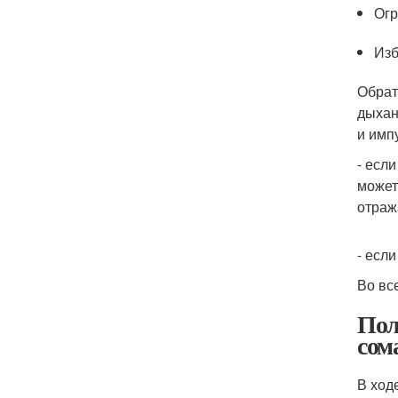
Огр
Изб
Обрат
дыхан
и имп
- есл
может
отраж
- есл
Во вс
Пол
сом
В ход