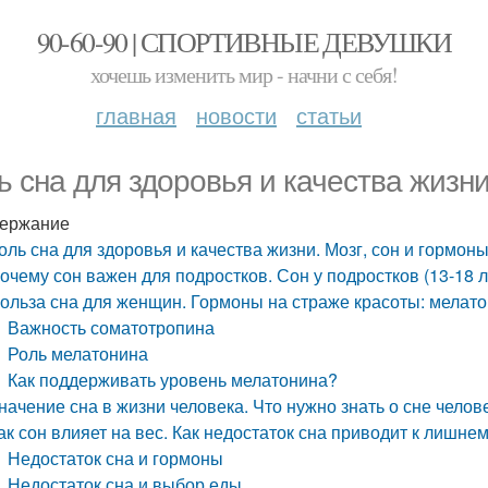
90-60-90 | СПОРТИВНЫЕ ДЕВУШКИ
хочешь изменить мир - начни с себя!
главная
новости
статьи
ь сна для здоровья и качества жизни
ержание
оль сна для здоровья и качества жизни. Мозг, сон и гормон
очему сон важен для подростков. Сон у подростков (13-18 л
ольза сна для женщин. Гормоны на страже красоты: мелат
Важность соматотропина
Роль мелатонина
Как поддерживать уровень мелатонина?
начение сна в жизни человека. Что нужно знать о сне челов
ак сон влияет на вес. Как недостаток сна приводит к лишне
Недостаток сна и гормоны
Недостаток сна и выбор еды