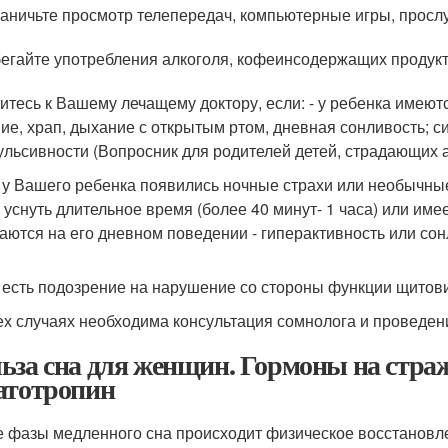
аничьте просмотр телепередач, компьютерные игры, просл
егайте употребления алкоголя, кофеинсодержащих продук
итесь к Вашему лечащему доктору, если: - у ребенка имею
ие, храп, дыхание с открытым ртом, дневная сонливость; 
ульсивности (Вопросник для родителей детей, страдающих а
и у Вашего ребенка появились ночные страхи или необычные
 уснуть длительное время (более 40 минут- 1 часа) или име
аются на его дневном поведении - гиперактивность или сон
и есть подозрение на нарушение со стороны функции щитов
ех случаях необходима консультация сомнолога и проведе
ьза сна для женщин. Гормоны на страж
атотропин
е фазы медленного сна происходит физическое восстановле