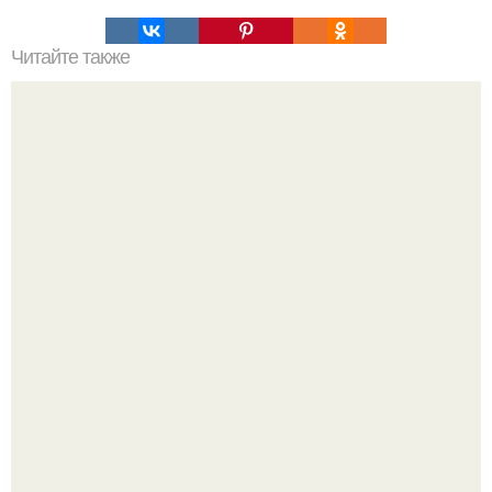
Читайте также
Тренировки. Секрет секрет в прорыве с застоем. ходите
в зал и регулярно в одни и те же дни работаете по одним
и тем же базовым программам?