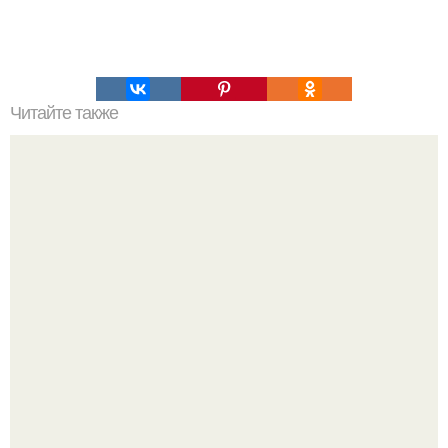
Читайте также
Курица с гречкой в йогуртовом соусе: сбалансированно и
вкусно!