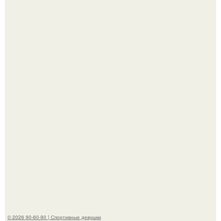
Анастасию Волочкову не раз упрекали в
приверженности устаревшим бьюти - процедурам.
Анна, давно известная своим увлечением
бодибилдингом, впервые попробовала себя в роли
модели.
© 2026 90-60-90 | Спортивные девушки