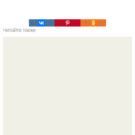
Читайте также
Меню ПП на 1500 ккал в день на неделю простое меню.
ПП- Рацион на неделю (1200-1500 ккал).