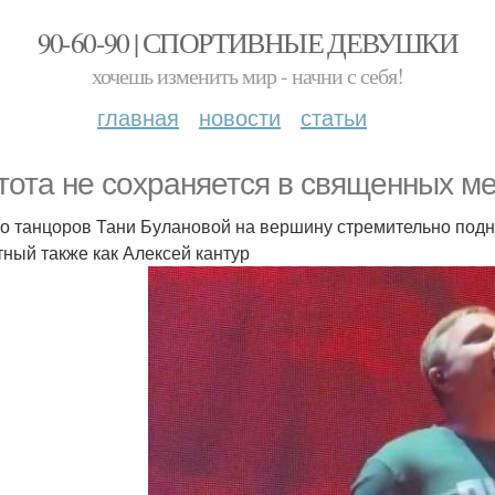
90-60-90 | СПОРТИВНЫЕ ДЕВУШКИ
хочешь изменить мир - начни с себя!
главная
новости
статьи
тота не сохраняется в священных ме
о танцоров Тани Булановой на вершину стремительно подни
тный также как Алексей кантур