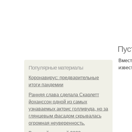
Пус
Вмест
извес
Популярные материалы
Коронавирус: предварительные
итоги пандемии
Ранняя слава сделала Скарлетт
йоханссон одной из самых
узнаваемых актрис голливуда, но за
глянцевым фасадом скрывалась
огромная неуверенность.