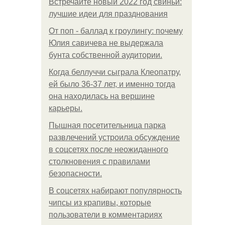
Встречайте новый 2022 год свиньи:
лучшие идеи для празднования
От поп - баллад к гроулингу: почему
Юлия савичева не выдержала
бунта собственной аудитории.
Когда беллуччи сыграла Клеопатру,
ей было 36-37 лет, и именно тогда
она находилась на вершине
карьеры.
Пышная посетительница парка
развлечений устроила обсуждение
в соцсетях после неожиданного
столкновения с правилами
безопасности.
В соцсетях набирают популярность
чипсы из крапивы, которые
пользователи в комментариях