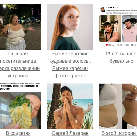
Пышная
Рыжие короткие
13 лет на шее 
посетительница
кудрявые волосы.
буквально.
арка развлечений
Рыжее каре: 60
устроила
фото стрижек
обсуждение в
модных вариантов
соцсетях после
неожиданного
столкновения с
правилами
безопасности.
В соцсетях
Сергей Лазарев
В этой истории