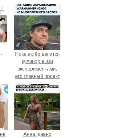
-
Пока актёр делится
кулинарными
экспериментами,
его главный проект
сделал серьёзный
шаг вперёд.
 не
Анна, давно