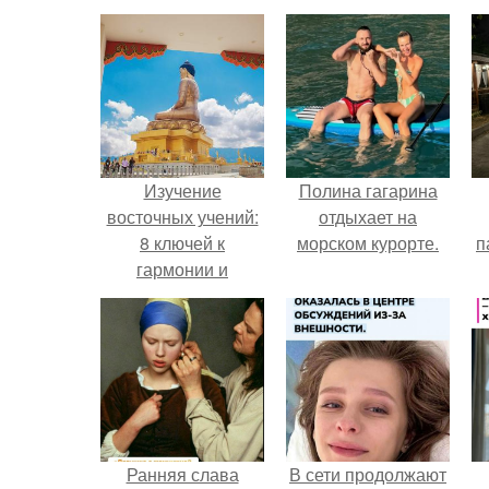
Изучение
Полина гагарина
восточных учений:
отдыхает на
8 ключей к
морском курорте.
п
гармонии и
мудрости
Ранняя слава
В сети продолжают