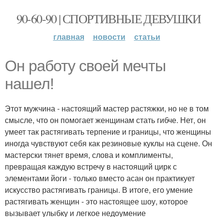
90-60-90 | СПОРТИВНЫЕ ДЕВУШКИ
главная
новости
статьи
Он работу своей мечты
нашел!
Этот мужчина - настоящий мастер растяжки, но не в том
смысле, что он помогает женщинам стать гибче. Нет, он
умеет так растягивать терпение и границы, что женщины
иногда чувствуют себя как резиновые куклы на сцене. Он
мастерски тянет время, слова и комплименты,
превращая каждую встречу в настоящий цирк с
элементами йоги - только вместо асан он практикует
искусство растягивать границы. В итоге, его умение
растягивать женщин - это настоящее шоу, которое
вызывает улыбку и легкое недоумение