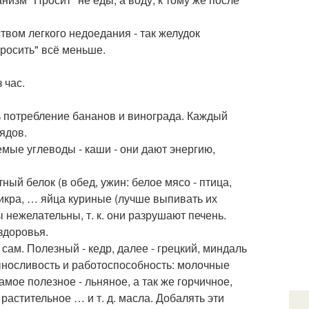
ством легкого недоедания - так желудок
росить" всё меньше.
 час.
ть потребление бананов и винограда. Каждый
 ядов.
яемые углеводы - каши - они дают энергию,
ный белок (в обед, ужин: белое мясо - птица,
икра, … яйца куриные (лучше выпивать их
 нежелательны, т. к. они разрушают печень.
здоровья.
 сам. Полезный - кедр, далее - грецкий, миндаль
выносливость и работоспособность: молочные
мое полезное - льняное, а так же горчичное,
 растительное … и т. д. масла. Добалять эти