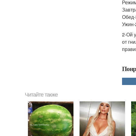
Режим
Завтр
Обед-
Ужин-
2-Ой 
от гн
прави
Понр
Читайте также