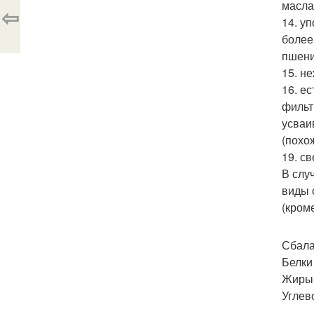
масла
⇦
14. у
более
пшени
15. не
16. е
фильт
усваи
(похо
19. с
В слу
виды 
(кром
Сбала
Белки
Жиры
Углев