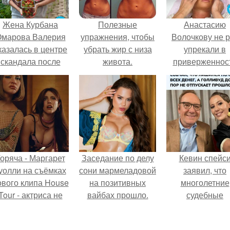
Жена Курбана
Полезные
Анастасию
марова Валерия
упражнения, чтобы
Волочкову не р
казалась в центре
убрать жир с низа
упрекали в
скандала после
живота.
приверженнос
визита блогера
устаревшим бью
арины ильиной в
процедурам.
её
осметологическую
клинику.
оряча - Маргарет
Заседание по делу
Кевин спейс
уолли на съёмках
сони мармеладовой
заявил, что
ового клипа House
на позитивных
многолетние
Tour - актриса не
вайбах прошло.
судебные
олько появилась в
разбирательст
кадре, но и
практически