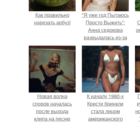
Как правильно
"Я уже год Пытаюсь
нарезать арбуз!
Просто Выжить":
О
Анна седокова
о
разрыдалась из-за
жесткой травли и
проклятий в сети.
М
к
Новая волна
К началу 1980-х
Г
споров началась
Кристи бринкли
к
после выхода
стала лицом
н
клипа на песню
американского
Petal.
моделинга и
т
главным