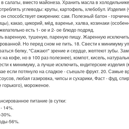
 в салаты, вместо майонеза. Хранить масла в холодильнике
потреблять углеводы: крупы, картофель, хлебобул. Изделия (
 он способствует ожирению: сам. Полезный батон - горчичны
цы), какао, цикорий, мёд, варенье, халва, козинаки (особенн
желательно есть 1- ое и 2- ое блюдо подряд.
сть варенную, тушеную, пареную пищу. Жаренную исключить. 
рованной. Но перед сном не пить. 18. Свести к минимуму у
ваться белку, "Сажают" зрение и сердце, желтеют зубы. Зам
ж на кофе, но в 100 раз полезнее), компот, кисель, натурал
вести к минимуму, а лучше исключить, кндитерские изделия (
чае если потянуло на сладкое - съешьте фрукт. 20. Самые в
соусов, любая газировка, чипсы и сухарики, Фаст - фуд, сп
е горького), мороженое.
нсированное питание (в сутки:
 - 14%.
-30%.
оды-56%.