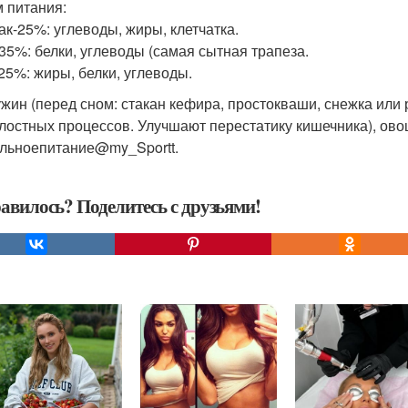
 питания:
ак-25%: углеводы, жиры, клетчатка.
35%: белки, углеводы (самая сытная трапеза.
25%: жиры, белки, углеводы.
ужин (перед сном: стакан кефира, простокваши, снежка или
илостных процессов. Улучшают перестатику кишечника), ов
льноепитание@my_Sportt.
авилось? Поделитесь с друзьями!