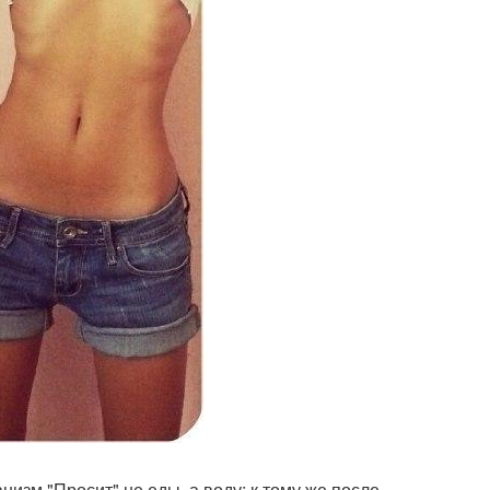
низм "Просит" не еды, а воду; к тому же после