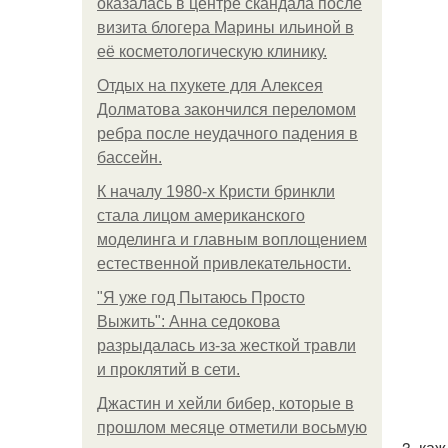
оказалась в центре скандала после
визита блогера Марины ильиной в
её косметологическую клинику.
Отдых на пхукете для Алексея
Долматова закончился переломом
ребра после неудачного падения в
бассейн.
К началу 1980-х Кристи бринкли
стала лицом американского
моделинга и главным воплощением
естественной привлекательности.
"Я уже год Пытаюсь Просто
Выжить": Анна седокова
разрыдалась из-за жесткой травли
и проклятий в сети.
Джастин и хейли бибер, которые в
прошлом месяце отметили восьмую
3. ка