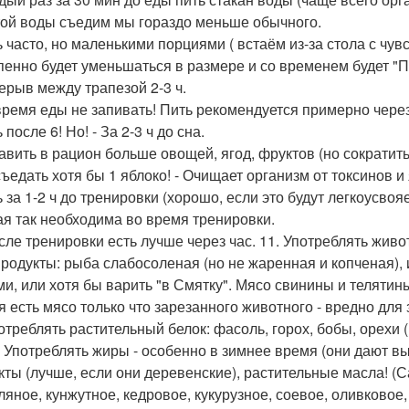
ой воды съедим мы гораздо меньше обычного.
ть часто, но маленькими порциями ( встаём из-за стола с чув
пенно будет уменьшаться в размере и со временем будет "П
рерыв между трапезой 2-3 ч.
 время еды не запивать! Пить рекомендуется примерно через
ь после 6! Но! - За 2-3 ч до сна.
бавить в рацион больше овощей, ягод, фруктов (но сократи
съедать хотя бы 1 яблоко! - Очищает организм от токсинов и
ть за 1-2 ч до тренировки (хорошо, если это будут легкоусво
ая так необходима во время тренировки.
осле тренировки есть лучше через час. 11. Употреблять живот
родукты: рыба слабосоленая (но не жаренная и копченая), 
и, или хотя бы варить "в Смятку". Мясо свинины и телятины
я есть мясо только что зарезанного животного - вредно для 
потреблять растительный белок: фасоль, горох, бобы, орехи (
. Употреблять жиры - особенно в зимнее время (они дают 
кты (лучше, если они деревенские), растительные масла! (Са
ляное, кунжутное, кедровое, кукурузное, соевое, оливковое,