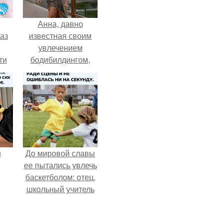
Анна, давно
аз
известная своим
увлечением
ти
бодибилдингом,
ти -
впервые
попробовала себя
в роли модели.
и
До мировой славы
ее пытались увлечь
баскетболом: отец,
школьный учитель
ва
физкультуры и
поклонник этой