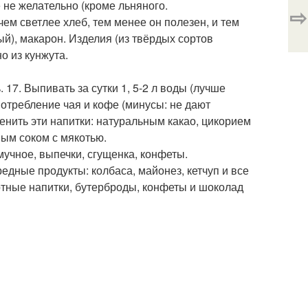
 не желательно (кроме льняного.
⇨
чем светлее хлеб, тем менее он полезен, и тем
й), макарон. Изделия (из твёрдых сортов
о из кунжута.
17. Выпивать за сутки 1, 5-2 л воды (лучше
потребление чая и кофе (минусы: не дают
енить эти напитки: натуральным какао, цикорием
ьным соком с мякотью.
мучное, выпечки, сгущенка, конфеты.
редные продукты: колбаса, майонез, кетчуп и все
иртные напитки, бутерброды, конфеты и шоколад