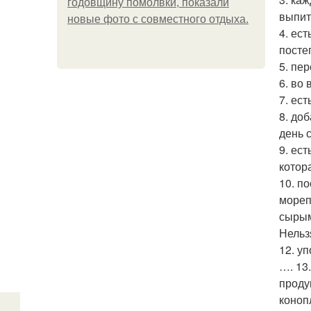
годовщину помолвки, показали
выпит
новые фото с совместного отдыха.
4. ес
посте
5. пе
6. во
7. ест
8. до
день 
9. ес
котор
10. п
мореп
сырым
Нельз
12. у
…. 13
проду
коноп