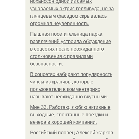
йоханссон одной из самых
узнаваемых актрис голливуда, но за
глянцевым фасадом скрывалась
огромная неуверенность.
Пышная посетительница парка
развлечений устроила обсуждение
в соцсетях после неожиданного
столкновения с правилами
безопасности.
В соцсетях набирают популярность
чипсы из крапивы, которые
пользователи в комментариях
называют неожиданно вкусными.
Мне 33. Работаю, люблю активные
выходные, спонтанные поездки и
вечера в хорошей компании.
Российский пловец Алексей жарков