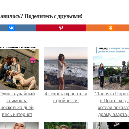
авилось? Поделитесь с друзьями!
Один случайный
4 секрета красоты и
"Лавочка Порок
снимок за
стройности.
в Праге: когд
несколько дней
хотели показа
весь интернет
драму азарта,
облетел.
получился 18+