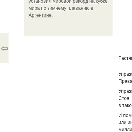
установил мировой рекорд на кубке
мира по зимнему плаванию в
Аргентине.
⇦
Растя
Упраж
Права
Упраж
Стоя,
в так
И пом
или и
милли