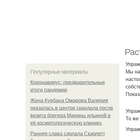
Рас
Упраж
Мы на
Популярные материалы
насто
Коронавирус: предварительные
собст
итоги пандемии
Показ
Жена Курбана Омарова Валерия
оказалась в центре скандала после
Упраж
визита блогера Марины ильиной в
То же
её косметологическую клинику.
Упраж
Ранняя слава сделала Скарлетт