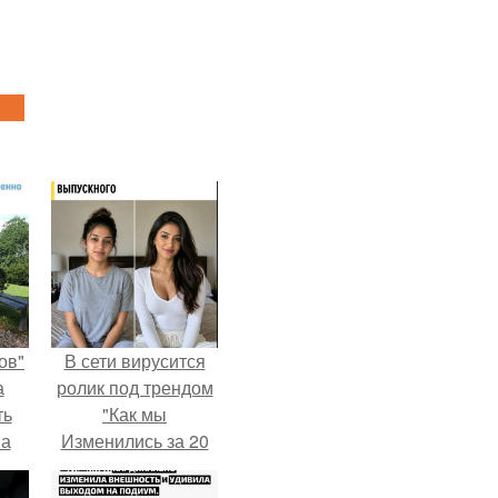
ов"
В сети вирусится
а
ролик под трендом
ть
"Как мы
 а
Изменились за 20
.
лет".