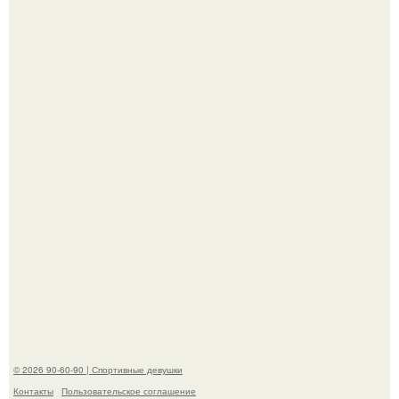
Горяча - Маргарет куолли на съёмках нового клипа
House Tour - актриса не только появилась в кадре, но и
выступила в роли сорежиссёра проекта.
Артист джиган свои мускулы показал.
© 2026 90-60-90 | Спортивные девушки
Контакты
Пользовательское соглашение