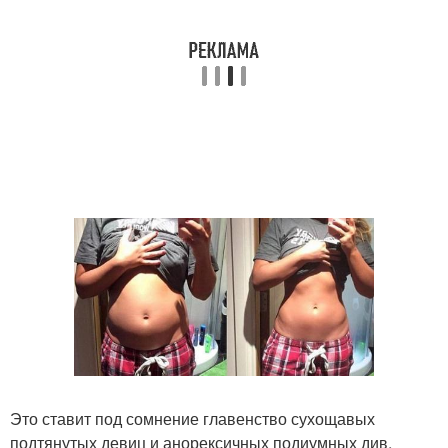
Это ставит под сомнение главенство сухощавых
подтянутых девиц и анорексичных подиумных див,