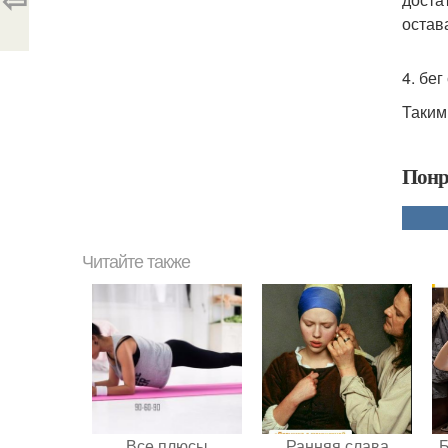
остав
4. бе
Таким
Понр
Читайте также
Все плюсы
Ранняя слава