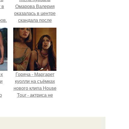
 в
Омарова Валерия
оказалась в центре
ов.
скандала после
визита блогера
Марины ильиной в
её
косметологическую
клинику.
-х
Горяча - Маргарет
ли
куолли на съёмках
нового клипа House
о
Tour - актриса не
только появилась в
кадре, но и
м
выступила в роли
й
сорежиссёра