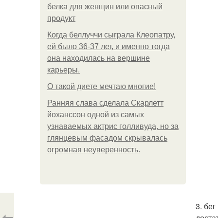
белка для женщин или опасный
продукт
Когда беллуччи сыграла Клеопатру,
ей было 36-37 лет, и именно тогда
она находилась на вершине
карьеры.
О такой диете мечтаю многие!
Ранняя слава сделала Скарлетт
йоханссон одной из самых
узнаваемых актрис голливуда, но за
глянцевым фасадом скрывалась
огромная неуверенность.
3. бе
⇦
доста