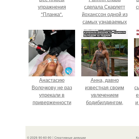
упражнения
сделала Скарлетт
с
"Планка".
йоханссон одной из
самых узнаваемых
актрис голливуда,
но за глянцевым
фасадом
скрывалась
огромная
неуверенность.
Анастасию
Анна, давно
Волочкову не раз
известная своим
с
упрекали в
увлечением
е
приверженности
бодибилдингом,
и
устаревшим бьюти -
впервые
процедурам.
попробовала себя
в
в роли модели.
© 2026 90-60-90 | Спортивные девушки
К