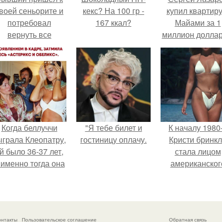
воей сеньорите и
кекс? На 100 гр -
купил квартиру
потребовал
167 ккал?
Майами за 1
вернуть все
миллион доллар
подарки.
Когда беллуччи
"Я тебе билет и
К началу 1980
ыграла Клеопатру,
гостиницу оплачу.
Кристи бринк
й было 36-37 лет,
стала лицом
 именно тогда она
американског
находилась на
моделинга и
ершине карьеры.
главным
воплощение
естественно
онтакты
Пользовательское соглашение
Обратная связь