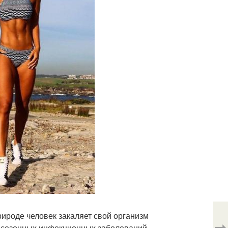
рироде человек закаляет свой организм
⇨
 и сезонных инфекционных заболеваний