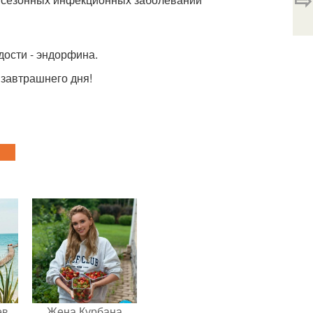
дости - эндорфина.
 завтрашнего дня!
ев
Жена Курбана