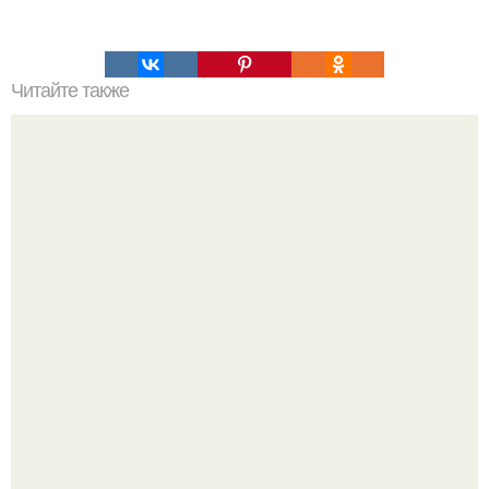
Читайте также
Сильный и здоровый волос: начните уход с этого и
результат вас удивит