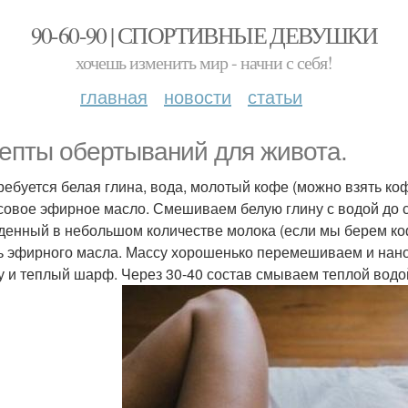
90-60-90 | СПОРТИВНЫЕ ДЕВУШКИ
хочешь изменить мир - начни с себя!
главная
новости
статьи
епты обертываний для живота.
требуется белая глина, вода, молотый кофе (можно взять коф
совое эфирное масло. Смешиваем белую глину с водой до с
денный в небольшом количестве молока (если мы берем коф
ь эфирного масла. Массу хорошенько перемешиваем и нано
у и теплый шарф. Через 30-40 состав смываем теплой водо