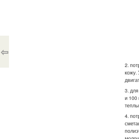
⇦
2. по
кожу.
двига
3. дл
и 100
теплы
4. по
смета
полиэ
молоч