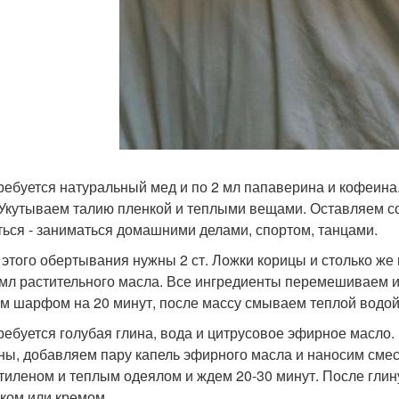
требуется натуральный мед и по 2 мл папаверина и кофеин
 Укутываем талию пленкой и теплыми вещами. Оставляем сос
ться - заниматься домашними делами, спортом, танцами.
я этого обертывания нужны 2 ст. Ложки корицы и столько же
 мл растительного масла. Все ингредиенты перемешиваем и
м шарфом на 20 минут, после массу смываем теплой водой
требуется голубая глина, вода и цитрусовое эфирное масло.
ны, добавляем пару капель эфирного масла и наносим смес
тиленом и теплым одеялом и ждем 20-30 минут. После гли
ком или кремом.