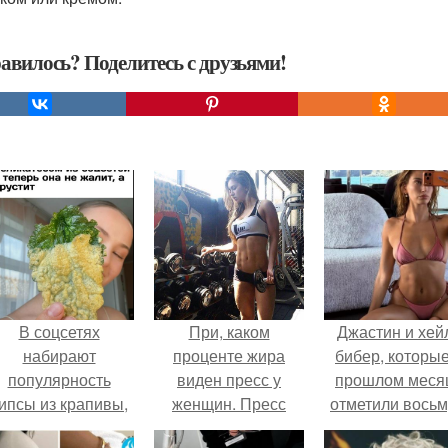
авилось? Поделитесь с друзьями!
В соцсетях
При, каком
Джастин и хей
набирают
проценте жира
бибер, которые
популярность
виден пресс у
прошлом меся
ипсы из крапивы,
женщин. Пресс
отметили вось
которые
кубиками есть у
годовщину