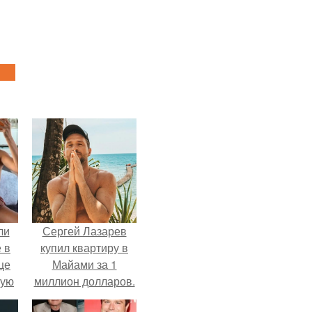
ли
Сергей Лазарев
 в
купил квартиру в
це
Майами за 1
мую
миллион долларов.