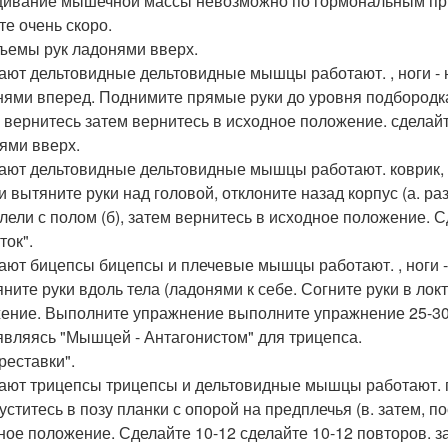
ивание мышечной массы невозможно по гормональным прич
те очень скоро.
дъемы рук ладонями вверх.
ают дельтовидные дельтовидные мышцы работают. , ноги - н
нями вперед. Поднимите прямые руки до уровня подбородка
 вернитесь затем вернитесь в исходное положение. сделайт
ями вверх.
ают дельтовидные дельтовидные мышцы работают. коврик, с
г и вытяните руки над головой, отклоните назад корпус (а. р
лели с полом (б), затем вернитесь в исходное положение. С
ток".
ают бицепсы бицепсы и плечевые мышцы работают. , ноги - 
яните руки вдоль тела (ладонями к себе. Согните руки в локт
ение. Выполните упражнение выполните упражнение 25-30 р
 являясь "Мышцей - Антагонистом" для трицепса.
реставки".
ают трицепсы трицепсы и дельтовидные мышцы работают. по
опуститесь в позу планки с опорой на предплечья (в. затем,
ное положение. Сделайте 10-12 сделайте 10-12 повторов. з