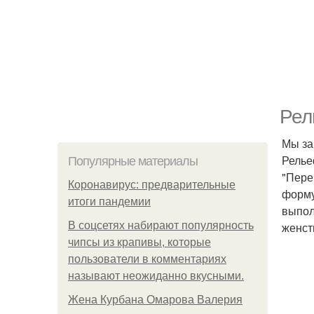
Рел
Мы за
Релье
Популярные материалы
"Пере
Коронавирус: предварительные
форму
итоги пандемии
выпол
В соцсетях набирают популярность
женст
чипсы из крапивы, которые
пользователи в комментариях
называют неожиданно вкусными.
Жена Курбана Омарова Валерия