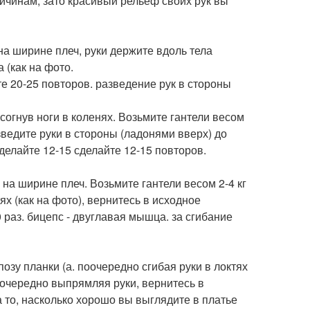
инам, зато красивый рельеф своих рук вы
а ширине плеч, руки держите вдоль тела
 (как на фото.
е 20-25 повторов. разведение рук в стороны
огнув ноги в коленях. Возьмите гантели весом
азведите руки в стороны (ладонями вверх) до
делайте 12-15 сделайте 12-15 повторов.
на ширине плеч. Возьмите гантели весом 2-4 кг
ях (как на фото), вернитесь в исходное
аз. бицепс - двуглавая мышца. за сгибание
зу планки (а. поочередно сгибая руки в локтях
 поочередно выпрямляя руки, вернитесь в
а то, насколько хорошо вы выглядите в платье