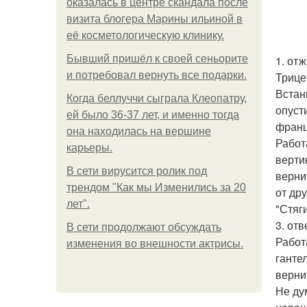
оказалась в центре скандала после
визита блогера Марины ильиной в
её косметологическую клинику.
Бывший пришёл к своей сеньорите
1. от
и потребовал вернуть все подарки.
Трице
Встань
Когда беллуччи сыграла Клеопатру,
опуст
ей было 36-37 лет, и именно тогда
франц
она находилась на вершине
Работ
карьеры.
вертик
В сети вирусится ролик под
верни
трендом "Как мы Изменились за 20
от др
лет".
"Стяг
3. отв
В сети продолжают обсуждать
Работ
изменения во внешности актрисы.
ганте
верни
Не ду