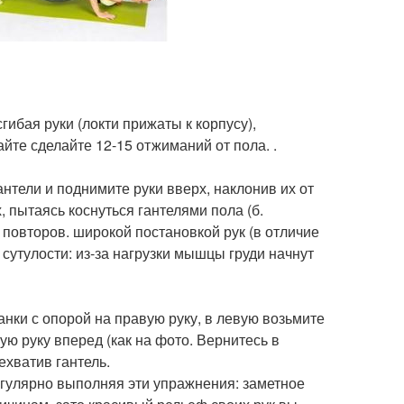
 сгибая руки (локти прижаты к корпусу),
айте сделайте 12-15 отжиманий от пола. .
антели и поднимите руки вверх, наклонив их от
х, пытаясь коснуться гантелями пола (б.
 повторов. широкой постановкой рук (в отличие
 сутулости: из-за нагрузки мышцы груди начнут
ки с опорой на правую руку, в левую возьмите
вую руку вперед (как на фото. Вернитесь в
ехватив гантель.
егулярно выполняя эти упражнения: заметное