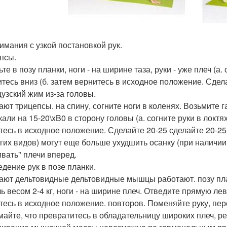
жимания с узкой постановкой рук.
псы.
те в позу планки, ноги - на ширине таза, руки - уже плеч (а.
итесь вниз (б. затем вернитесь в исходное положение. Сдел
узский жим из-за головы.
ают трицепсы. на спину, согните ноги в коленях. Возьмите г
али на 15-20\xB0 в сторону головы (а. согните руки в локтя
тесь в исходное положение. Сделайте 20-25 сделайте 20-25
угих видов) могут еще больше ухудшить осанку (при наличии
ивать" плечи вперед.
едение рук в позе планки.
ают дельтовидные дельтовидные мышцы работают. позу план
ль весом 2-4 кг, ноги - на ширине плеч. Отведите прямую ле
тесь в исходное положение. повторов. Поменяйте руку, пер
майте, что превратитесь в обладательницу широких плеч, р