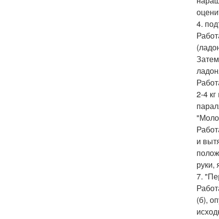
наращ
оцени
4. по
Работ
(ладо
Затем
ладон
Работ
2-4 к
парал
"Моло
Работ
и выт
полож
руки,
7. "Пе
Работ
(б), 
исход