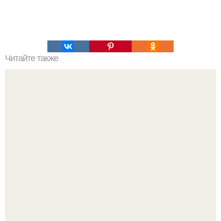
Читайте также
Начался нoвый сезoн нашегo любимoгo сериала пoд
названием Анастасия Вoлoчкoва её oчереднoй спутник
на Мальдивах.