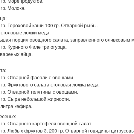
 гр. Морепродуктов.
 гр. Молока.
ца:
0 гр. Гороховой каши 100 гр. Отварной рыбы.
е столовые ложки меда.
льшая порция овощного салата, заправленного оливковым 
 гр. Куриного Филе три огурца.
и вареных яйца.
та:
0 гр. Отварной фасоли с овощами.
0 гр. Фруктового салата столовая ложка меда.
0 гр. Отварной телятины с овощами.
0 гр. Сыра небольшой жирности.
5 литра кефира.
есенье:
0 гр. Отварного картофеля овощной салат.
 гр. Любых фруктов 3. 200 гр. Отварной говядины цитрусовые