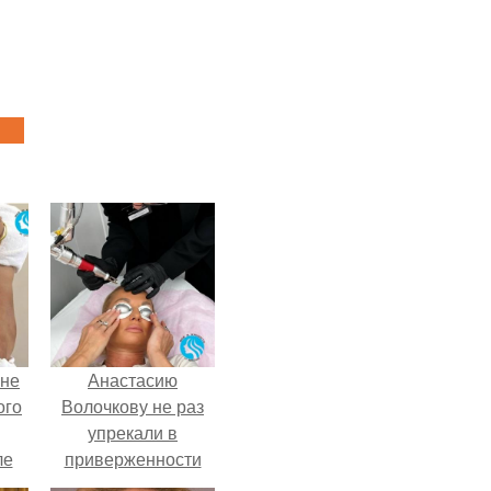
 не
Анастасию
ого
Волочкову не раз
упрекали в
ле
приверженности
ых
устаревшим бьюти -