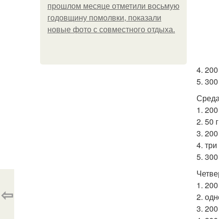
прошлом месяце отметили восьмую
годовщину помолвки, показали
новые фото с совместного отдыха.
4. 20
5. 300
Среда
1. 20
2. 50 
3. 20
4. тр
5. 300
Четве
1. 20
⇦
2. одн
3. 20