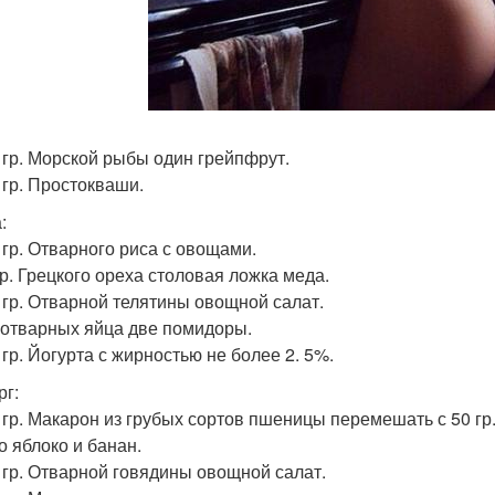
0 гр. Морской рыбы один грейпфрут.
 гр. Простокваши.
:
0 гр. Отварного риса с овощами.
гр. Грецкого ореха столовая ложка меда.
0 гр. Отварной телятины овощной салат.
и отварных яйца две помидоры.
 гр. Йогурта с жирностью не более 2. 5%.
рг:
0 гр. Макарон из грубых сортов пшеницы перемешать с 50 гр.
о яблоко и банан.
0 гр. Отварной говядины овощной салат.