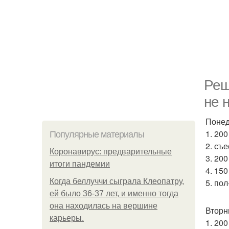
Реш
не 
Понед
1. 20
Популярные материалы
2. съ
Коронавирус: предварительные
3. 20
итоги пандемии
4. 15
Когда беллуччи сыграла Клеопатру,
5. по
ей было 36-37 лет, и именно тогда
она находилась на вершине
Вторн
карьеры.
1. 20