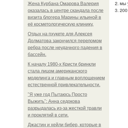
2. мы
Жена Курбана Омарова Валерия
3. 20
оказалась в центре скандала после
визита блогера Марины ильиной в
её косметологическую клинику.
Отдых на пхукете для Алексея
Долматова закончился переломом
ребра после неудачного падения в
бассейн.
К началу 1980-х Кристи бринкли
стала лицом американского
моделинга и главным воплощением
естественной привлекательности.
"Я уже год Пытаюсь Просто
Выжить": Анна седокова
разрыдалась из-за жесткой травли
и проклятий в сети.
Джастин и хейли бибер, которые в