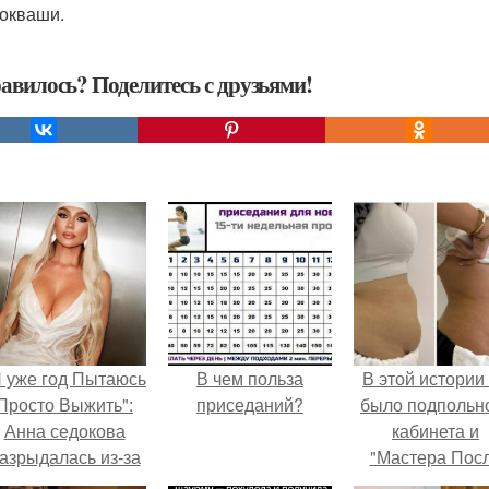
окваши.
авилось? Поделитесь с друзьями!
Я уже год Пытаюсь
В чем польза
В этой истории
Просто Выжить":
приседаний?
было подпольн
Анна седокова
кабинета и
азрыдалась из-за
"Мастера Пос
жесткой травли и
Двухнедельн