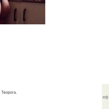
 Творога.
⇨